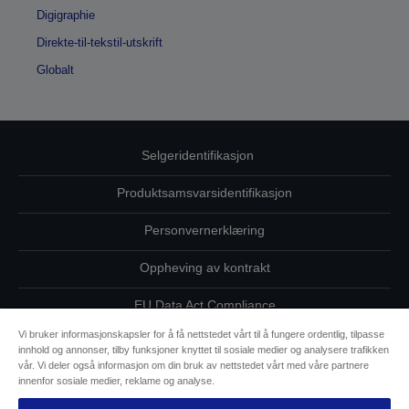
Digigraphie
Direkte-til-tekstil-utskrift
Globalt
Selgeridentifikasjon
Produktsamsvarsidentifikasjon
Personvernerklæring
Oppheving av kontrakt
EU Data Act Compliance
Vi bruker informasjonskapsler for å få nettstedet vårt til å fungere ordentlig, tilpasse
Ta kontakt med oss vedrørende personopplysningene dine
innhold og annonser, tilby funksjoner knyttet til sosiale medier og analysere trafikken
vår. Vi deler også informasjon om din bruk av nettstedet vårt med våre partnere
Informasjon om informasjonskapsler
innenfor sosiale medier, reklame og analyse.