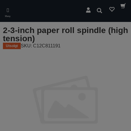
Skip
to
Søk
main
Meny
content
2-3-inch paper roll spindle (high
tension)
SKU: C12C811191
Utsolgt