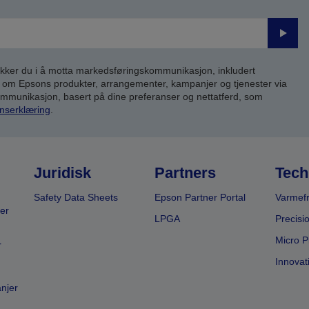
Send
inn
kker du i å motta markedsføringskommunikasjon, inkludert
om Epsons produkter, arrangementer, kampanjer og tjenester via
kommunikasjon, basert på dine preferanser og nettatferd, som
nserklæring
.
Juridisk
Partners
Tech
Safety Data Sheets
Epson Partner Portal
Varmefr
er
LPGA
Precisi
Micro P
r
Innovat
anjer