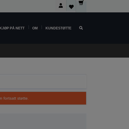
KJØP PÅ NETT
OM
KUNDESTØTTE
 fortsatt støtte.