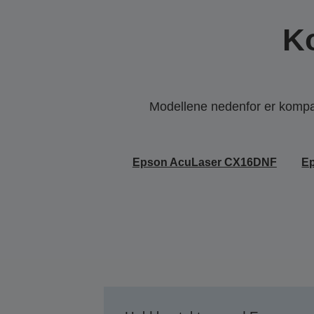
K
Modellene nedenfor er kompati
Epson AcuLaser CX16DNF
E