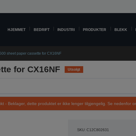
HJEMMET
BEDRIFT
INDUSTRI
PRODUKTER
BLEKK
500 sheet paper cassette for CX16NF
tte for CX16NF
Utsolgt
t - Beklager, dette produktet er ikke lenger tilgjengelig. Se nedenfor om
SKU: C12C802631