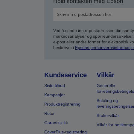
Hold kontakten med Epson
Ved å sende inn e-postadressen din samty
markedsanalyser og spørreundersøkelser, 
e-post eller andre former for elektronisk 
beskrevet i
Epsons personvernsinformasjo
Kundeservice
Vilkår
Siste tilbud
Generelle
forretningsbetingels
Kampanjer
Betaling og
Produktregistrering
leveringsbetingelse
Retur
Brukervilkår
Garantisjekk
Vilkår for nettkamp
CoverPlus-registrering