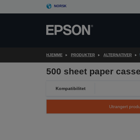
Skip
NORSK
to
main
content
HJEMME
PRODUKTER
ALTERNATIVER
500 sheet paper casse
Kompatibilitet
Utrangert produk