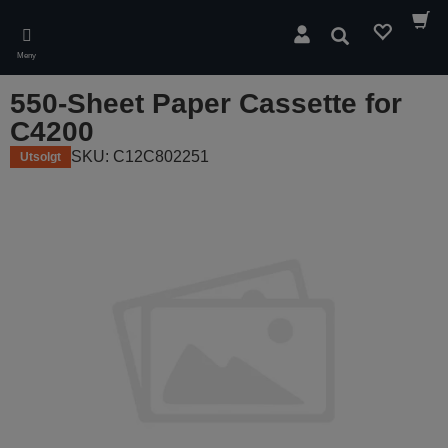
Skip
to
Søk
main
Meny
content
550-Sheet Paper Cassette for
C4200
SKU: C12C802251
Utsolgt