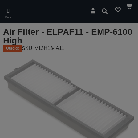
Skip
to
Søk
main
Meny
content
Air Filter - ELPAF11 - EMP-6100
High
SKU: V13H134A11
Utsolgt