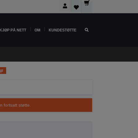
KJØP PÅ NETT
OM
KUNDESTØTTE
gt
 fortsatt støtte.