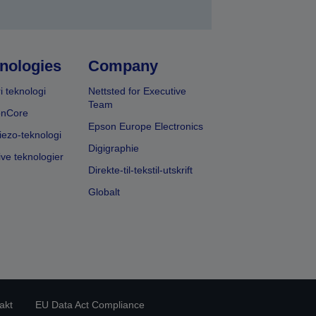
nologies
Company
i teknologi
Nettsted for Executive
Team
onCore
Epson Europe Electronics
iezo-teknologi
Digigraphie
ive teknologier
Direkte-til-tekstil-utskrift
Globalt
akt
EU Data Act Compliance