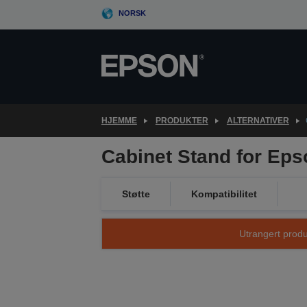
Skip
NORSK
to
main
content
HJEMME
PRODUKTER
ALTERNATIVER
Cabinet Stand for Eps
Støtte
Kompatibilitet
Utrangert produk