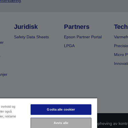
nserklæring
.
Juridisk
Partners
Tech
Safety Data Sheets
Epson Partner Portal
Varmefr
er
LPGA
Precisi
Micro P
r
Innovat
anjer
e innhold og
Godta alle cookier
eler også
ier, reklame
msvarsidentifikasjon
Personvernerklæring
Oppheving av kontr
Avvis alle