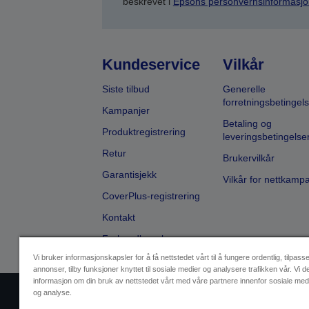
beskrevet i
Epsons personvernsinformasjo
Kundeservice
Vilkår
Siste tilbud
Generelle
forretningsbetingels
Kampanjer
Betaling og
Produktregistrering
leveringsbetingelse
Retur
Brukervilkår
Garantisjekk
Vilkår for nettkamp
CoverPlus-registrering
Kontakt
Forhandlersøk
Vi bruker informasjonskapsler for å få nettstedet vårt til å fungere ordentlig, tilpass
annonser, tilby funksjoner knyttet til sosiale medier og analysere trafikken vår. Vi d
informasjon om din bruk av nettstedet vårt med våre partnere innenfor sosiale med
og analyse.
Selgeridentifikasjon
Produktsa