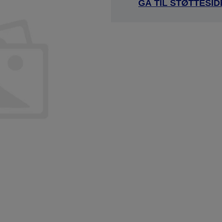
GÅ TIL STØTTESI