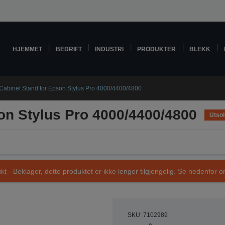
HJEMMET
BEDRIFT
INDUSTRI
PRODUKTER
BLEKK
Cabinet Stand for Epson Stylus Pro 4000/4400/4800
on Stylus Pro 4000/4400/4800
Utsol
t - Beklager, dette produktet er ikke lenger tilgjengelig. Se nedenfor om
SKU: 7102989