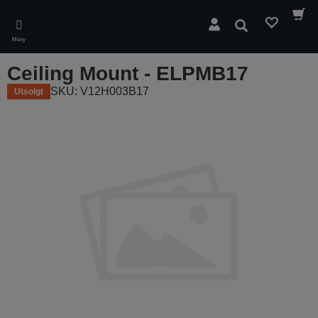
Skip
to
Søk
main
Meny
content
Ceiling Mount - ELPMB17
SKU: V12H003B17
Utsolgt