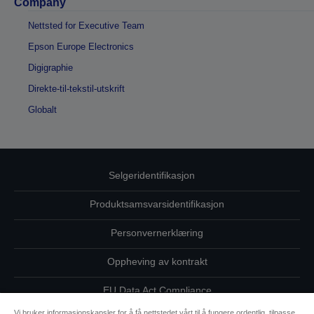
Company
Nettsted for Executive Team
Epson Europe Electronics
Digigraphie
Direkte-til-tekstil-utskrift
Globalt
Selgeridentifikasjon
Produktsamsvarsidentifikasjon
Personvernerklæring
Oppheving av kontrakt
EU Data Act Compliance
Vi bruker informasjonskapsler for å få nettstedet vårt til å fungere ordentlig, tilpasse