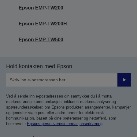
Epson EMP-TW200
Epson EMP-TW200H
Epson EMP-TW500
Hold kontakten med Epson
Send
inn
Ved å sende inn e-postadressen din samtykker du i å motta
markedsføringskommunikasjon, inkludert markedsanalyser og
spørreundersøkelser, om Epsons produkter, arrangementer, kampanjer
og tjenester via e-post eller andre former for elektronisk
kommunikasjon, basert på dine preferanser og nettatferd, som
beskrevet i
Epsons personvernsinformasjonserklæring
.