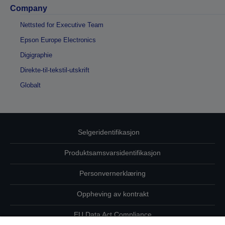
Company
Nettsted for Executive Team
Epson Europe Electronics
Digigraphie
Direkte-til-tekstil-utskrift
Globalt
Selgeridentifikasjon
Produktsamsvarsidentifikasjon
Personvernerklæring
Oppheving av kontrakt
EU Data Act Compliance