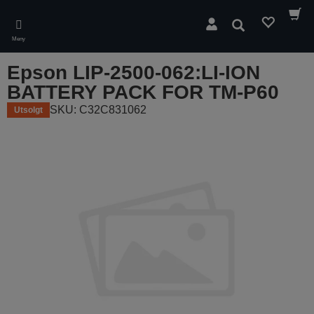
Skip
to
Søk
main
Meny
content
Epson LIP-2500-062:LI-ION
BATTERY PACK FOR TM-P60
SKU: C32C831062
Utsolgt