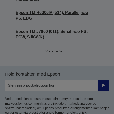
Epson TM-H6000IV (514): Parallel, w/o
PS, EDG
Epson TM-J7000 (011): Serial, w/o PS,
ECW, SJIC8(K)
Vis alle
Hold kontakten med Epson
Send
inn
Ved å sende inn e-postadressen din samtykker du i å motta
markedsføringskommunikasjon, inkludert markedsanalyser og
spørreundersøkelser, om Epsons produkter, arrangementer, kampanjer
og tjenester via e-post eller andre former for elektronisk