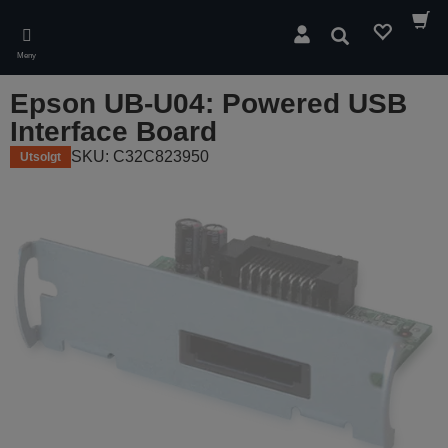
Skip
to
Søk
main
Meny
content
Epson UB-U04: Powered USB
Interface Board
SKU: C32C823950
Utsolgt