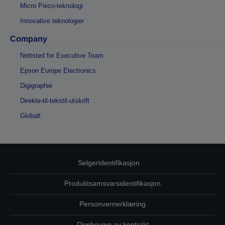
Micro Piezo-teknologi
Innovative teknologier
Company
Nettsted for Executive Team
Epson Europe Electronics
Digigraphie
Direkte-til-tekstil-utskrift
Globalt
Selgeridentifikasjon
Produktsamsvarsidentifikasjon
Personvernerklæring
Oppheving av kontrakt