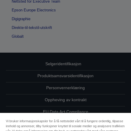
Nettsted for Executive Team
Epson Europe Electronics
Digigraphie
Direkte-til-tekstil-utskrift
Globalt
Selgeridentifikasjon
Produktsamsvarsidentifikasjon
Personvernerklæring
Oppheving av kontrakt
EU Data Act Compliance
Vi bruker informasjonskapsler for å få nettstedet vårt til å fungere ordentlig, tilpasse
Ta kontakt med oss vedrørende personopplysningene dine
innhold og annonser, tilby funksjoner knyttet til sosiale medier og analysere trafikken