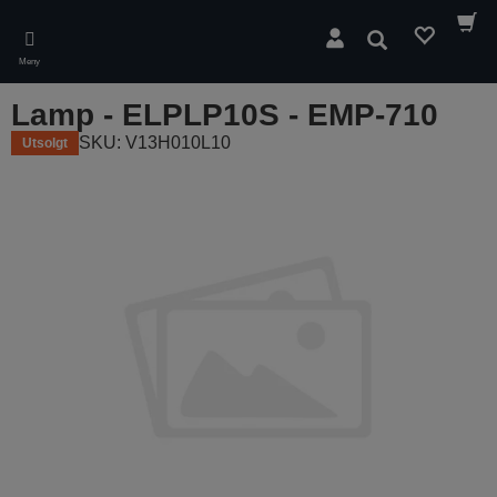
Skip
to
Søk
main
Meny
content
Lamp - ELPLP10S - EMP-710
SKU: V13H010L10
Utsolgt