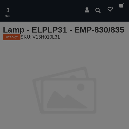
Skip
to
Søk
main
Meny
content
Lamp - ELPLP31 - EMP-830/835
SKU: V13H010L31
Utsolgt