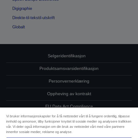
Digigraphie
Direkte-til-tekstil-utskrift
Globalt
Selgeridentifikasjon
Produktsamsvarsidentifikasjon
Personvernerklæring
Oppheving av kontrakt
EU Data Act Compliance
Vi bruker informasjonskapsler for å få nettstedet vårt til å fungere ordentlig, tilpasse
Ta kontakt med oss vedrørende personopplysningene dine
innhold og annonser, tilby funksjoner knyttet til sosiale medier og analysere trafikken
vår. Vi deler også informasjon om din bruk av nettstedet vårt med våre partnere
Informasjon om informasjonskapsler
innenfor sosiale medier, reklame og analyse.