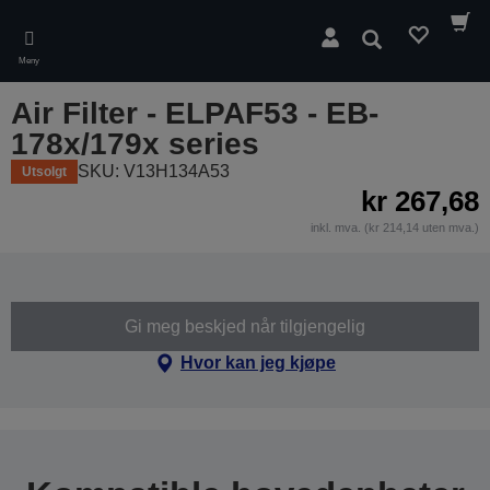
Skip
to
Søk
main
Meny
content
Air Filter - ELPAF53 - EB-
178x/179x series
SKU: V13H134A53
Utsolgt
kr 267,68
inkl. mva. (kr 214,14 uten mva.)
Gi meg beskjed når tilgjengelig
Hvor kan jeg kjøpe