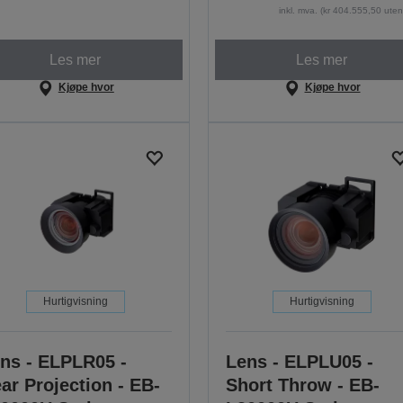
inkl. mva. (kr 404.555,50 ute
Les mer
Les mer
Kjøpe hvor
Kjøpe hvor
Hurtigvisning
Hurtigvisning
ns - ELPLR05 -
Lens - ELPLU05 -
ar Projection - EB-
Short Throw - EB-