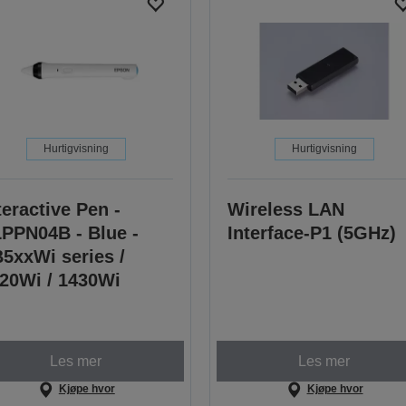
Hurtigvisning
Hurtigvisning
teractive Pen -
Wireless LAN
PPN04B - Blue -
Interface-P1 (5GHz)
5xxWi series /
20Wi / 1430Wi
Les mer
Les mer
Kjøpe hvor
Kjøpe hvor