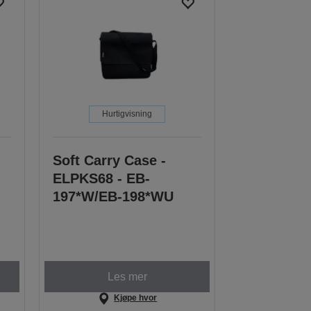
Hurtigvisning
Soft Carry Case -
ELPKS68 - EB-
197*W/EB-198*WU
Les mer
Kjøpe hvor