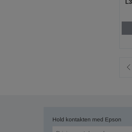
L3
t
f
s
Hold kontakten med Epson