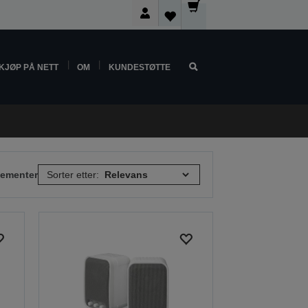
KJØP PÅ NETT
OM
KUNDESTØTTE
elementer
Sorter etter: