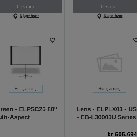
Les mer
Les mer
Kjøpe hvor
Kjøpe hvor
Hurtigvisning
Hurtigvisning
reen - ELPSC26 80"
Lens - ELPLX03 - U
lti-Aspect
- EB-L30000U Series
kr 505.694