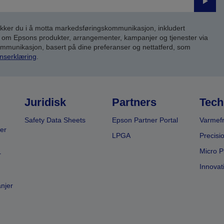
Send
inn
kker du i å motta markedsføringskommunikasjon, inkludert
om Epsons produkter, arrangementer, kampanjer og tjenester via
kommunikasjon, basert på dine preferanser og nettatferd, som
nserklæring
.
Juridisk
Partners
Tech
Safety Data Sheets
Epson Partner Portal
Varmefr
er
LPGA
Precisi
Micro P
r
Innovat
anjer