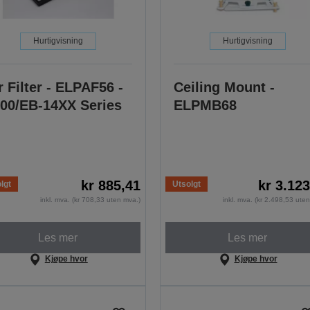
Hurtigvisning
Hurtigvisning
r Filter - ELPAF56 -
Ceiling Mount -
00/EB-14XX Series
ELPMB68
kr 885,41
kr 3.12
lgt
Utsolgt
inkl. mva. (kr 708,33 uten mva.)
inkl. mva. (kr 2.498,53 ute
Les mer
Les mer
Kjøpe hvor
Kjøpe hvor