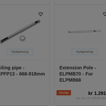
Hurtigvisning
Hurtigvisning
iling pipe -
Extension Pole -
PFP13 - 668-918mm
ELPMB70 - For
ELPMB68
kr 1.29
Utsolgt
inkl. mva. (kr 1.033,05 ute