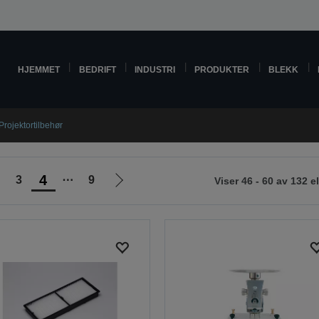
HJEMMET
BEDRIFT
INDUSTRI
PRODUKTER
BLEKK
Projektortilbehør
4
3
⋯
9
Viser 46 - 60 av 132 
Gå
til
neste
side