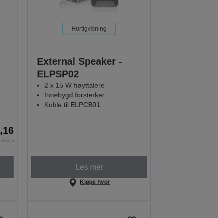
Hurtigvisning
External Speaker -
ELPSP02
2 x 15 W høyttalere
Innebygd forsterker
Koble til ELPCB01
3,16
n mva.)
Les mer
Kjøpe hvor