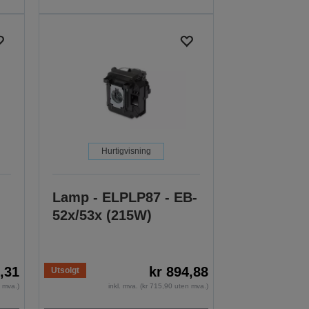
Hurtigvisning
Lamp - ELPLP87 - EB-
52x/53x (215W)
1,31
kr 894,88
Utsolgt
n mva.)
inkl. mva. (kr 715,90 uten mva.)