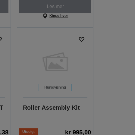
Les mer
Kjøpe hvor
Hurtigvisning
ST
Roller Assembly Kit
,38
kr 995,00
Utsolgt