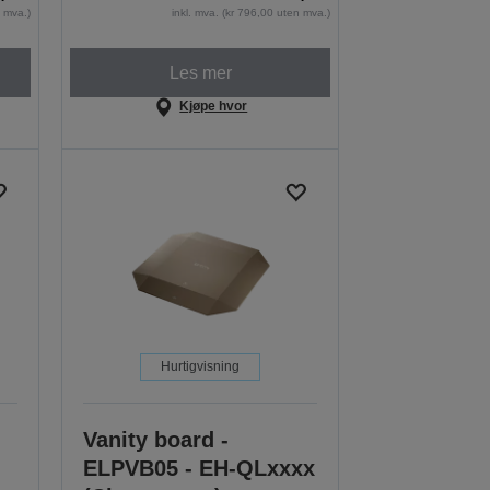
n mva.)
inkl. mva. (kr 796,00 uten mva.)
Les mer
Kjøpe hvor
Hurtigvisning
Vanity board -
ELPVB05 - EH-QLxxxx