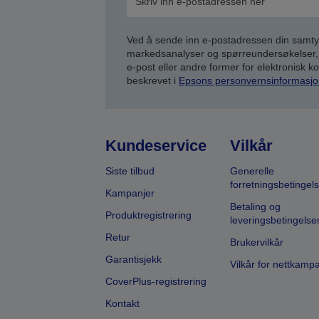
Ved å sende inn e-postadressen din samty
markedsanalyser og spørreundersøkelser, 
e-post eller andre former for elektronisk 
beskrevet i
Epsons personvernsinformasjo
Kundeservice
Vilkår
Siste tilbud
Generelle
forretningsbetingels
Kampanjer
Betaling og
Produktregistrering
leveringsbetingelse
Retur
Brukervilkår
Garantisjekk
Vilkår for nettkamp
CoverPlus-registrering
Kontakt