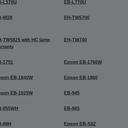
B-L570U
EB-L770U
B-W28
EH-TW5700
-TW5825 with HC lamp
EH-TW740
rranty
B-1751
Epson EB-1760W
pson EB-1840W
Epson EB-1860
pson EB-1925W
EB-945
B-955WH
EB-965
B-98H
Epson EB-S02