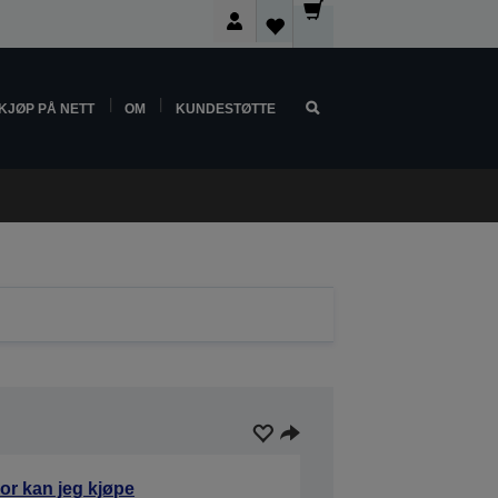
KJØP PÅ NETT
OM
KUNDESTØTTE
or kan jeg kjøpe