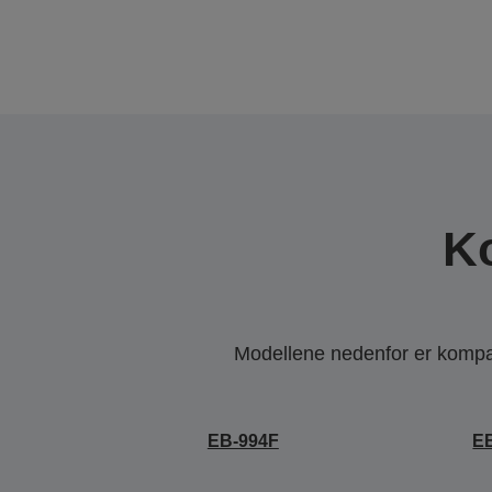
K
Modellene nedenfor er kompati
EB-994F
E