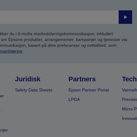
Send
inn
kker du i å motta markedsføringskommunikasjon, inkludert
om Epsons produkter, arrangementer, kampanjer og tjenester via
kommunikasjon, basert på dine preferanser og nettatferd, som
nserklæring
.
Juridisk
Partners
Tech
Safety Data Sheets
Epson Partner Portal
Varmefr
er
LPGA
Precisi
Micro P
r
Innovat
anjer