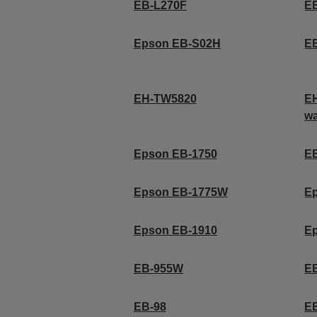
EB-L270F
E
Epson EB-S02H
E
EH-TW5820
EH
wa
Epson EB-1750
E
Epson EB-1775W
E
Epson EB-1910
E
EB-955W
E
EB-98
E