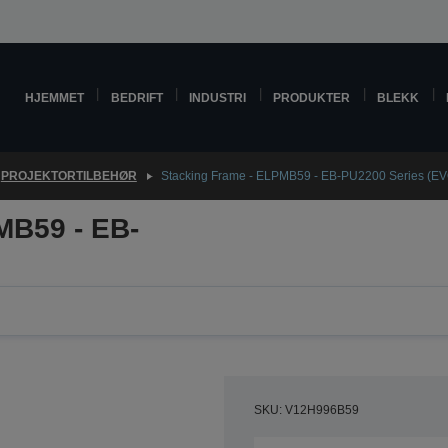
HJEMMET
BEDRIFT
INDUSTRI
PRODUKTER
BLEKK
PROJEKTORTILBEHØR
Stacking Frame - ELPMB59 - EB-PU2200 Series (EV
MB59 - EB-
SKU: V12H996B59