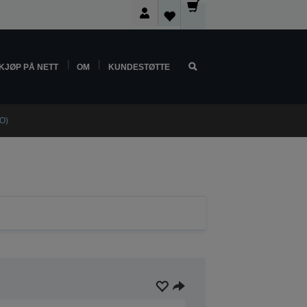
KJØP PÅ NETT
OM
KUNDESTØTTE
O)