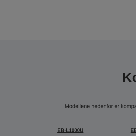
K
Modellene nedenfor er kompati
EB-L1000U
E