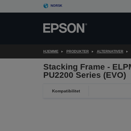
Skip
NORSK
to
main
content
HJEMME
PRODUKTER
ALTERNATIVER
Stacking Frame - ELP
PU2200 Series (EVO)
Kompatibilitet