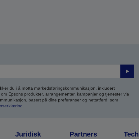
Send
inn
kker du i å motta markedsføringskommunikasjon, inkludert
om Epsons produkter, arrangementer, kampanjer og tjenester via
kommunikasjon, basert på dine preferanser og nettatferd, som
nserklæring
.
Juridisk
Partners
Tech