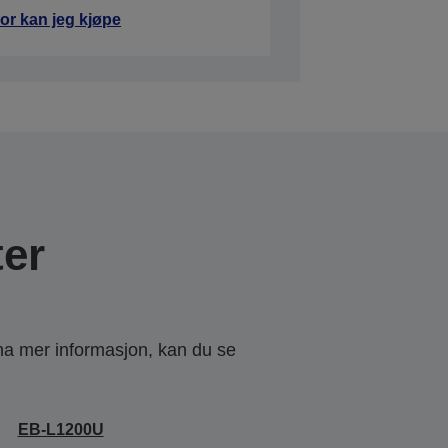
or kan jeg kjøpe
er
 ha mer informasjon, kan du se
EB-L1200U