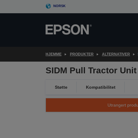
Skip
NORSK
to
main
content
HJEMME
PRODUKTER
ALTERNATIVER
SIDM Pull Tractor Uni
Støtte
Kompatibilitet
Utrangert produk