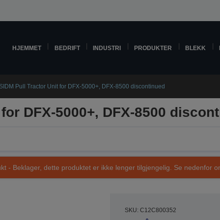
HJEMMET
BEDRIFT
INDUSTRI
PRODUKTER
BLEKK
SIDM Pull Tractor Unit for DFX-5000+, DFX-8500 discontinued
t for DFX-5000+, DFX-8500 discon
t - Beklager, dette produktet er ikke lenger tilgjengelig. Se nedenfor om
SKU: C12C800352