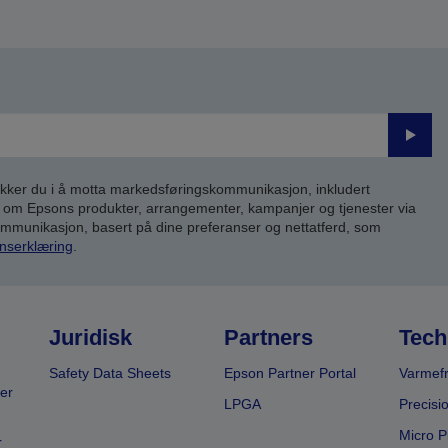
Send
inn
kker du i å motta markedsføringskommunikasjon, inkludert
om Epsons produkter, arrangementer, kampanjer og tjenester via
kommunikasjon, basert på dine preferanser og nettatferd, som
nserklæring
.
Juridisk
Partners
Tech
Safety Data Sheets
Epson Partner Portal
Varmefr
er
LPGA
Precisi
Micro P
r