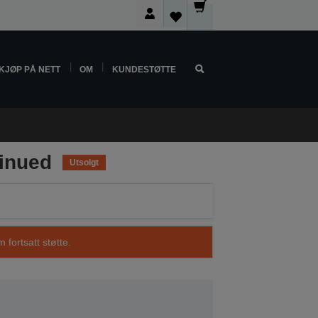
KJØP PÅ NETT
OM
KUNDESTØTTE
tinued
Utsolgt
 fortsatt støtte.