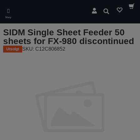
Skip
to
Søk
main
Meny
content
SIDM Single Sheet Feeder 50
sheets for FX-980 discontinued
SKU: C12C806852
Utsolgt