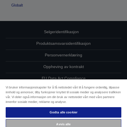
Globalt
Selgeridentifikasjon
Produktsamsvarsidentifikasjon
Personvernerklæring
Oppheving av kontrakt
EU Data Act Compliance
Vi bruker informasjonskapsler for å få nettstedet vårt til å fungere ordentlig, tilpasse
Ta kontakt med oss vedrørende personopplysningene dine
innhold og annonser, tilby funksjoner knyttet til sosiale medier og analysere trafikken
vår. Vi deler også informasjon om din bruk av nettstedet vårt med våre partnere
Informasjon om informasjonskapsler
innenfor sosiale medier, reklame og analyse.
Godta alle cookier
Epsons forpliktelse til tilgjengelighet
Avvis alle