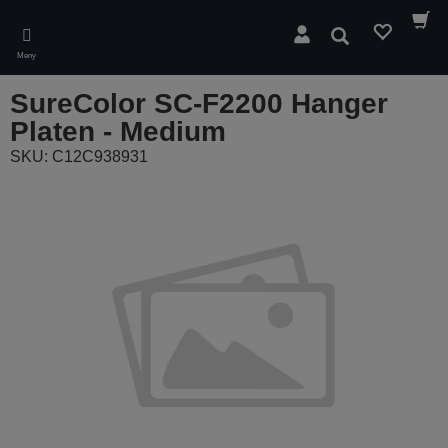
Skip
to
Søk
main
Meny
content
SureColor SC-F2200 Hanger
Platen - Medium
SKU: C12C938931