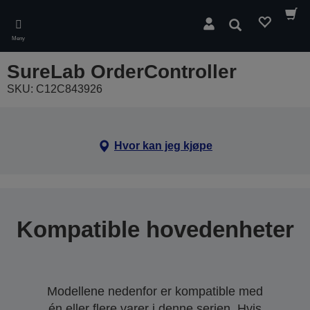
Skip
to
Søk
main
Meny
content
SureLab OrderController
SKU: C12C843926
Hvor kan jeg kjøpe
Kompatible hovedenheter
Modellene nedenfor er kompatible med
én eller flere varer i denne serien. Hvis