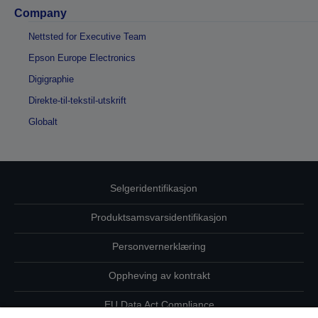
Company
Nettsted for Executive Team
Epson Europe Electronics
Digigraphie
Direkte-til-tekstil-utskrift
Globalt
Selgeridentifikasjon
Produktsamsvarsidentifikasjon
Personvernerklæring
Oppheving av kontrakt
EU Data Act Compliance