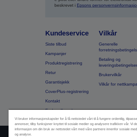
beskrevet i
Epsons personvernsinformasjo
Kundeservice
Vilkår
Siste tilbud
Generelle
forretningsbetingels
Kampanjer
Betaling og
Produktregistrering
leveringsbetingelse
Retur
Brukervilkår
Garantisjekk
Vilkår for nettkamp
CoverPlus-registrering
Kontakt
Forhandlersøk
Vi bruker informasjonskapsler for å få nettstedet vårt til å fungere ordentlig, tilpass
annonser, tilby funksjoner knyttet til sosiale medier og analysere trafikken vår. Vi d
informasjon om din bruk av nettstedet vårt med våre partnere innenfor sosiale med
og analyse.
Selgeridentifikasjon
Produktsa