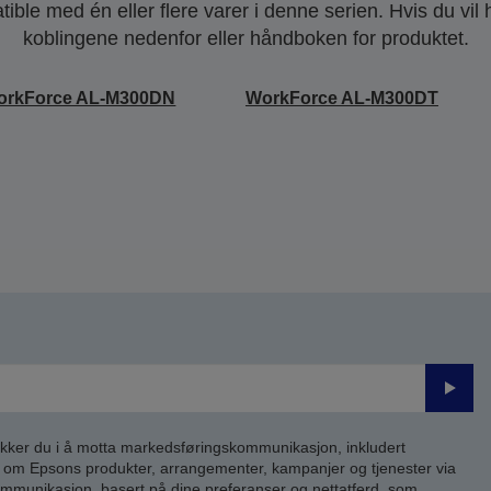
ble med én eller flere varer i denne serien. Hvis du vil
koblingene nedenfor eller håndboken for produktet.
orkForce AL-M300DN
WorkForce AL-M300DT
Send
inn
kker du i å motta markedsføringskommunikasjon, inkludert
om Epsons produkter, arrangementer, kampanjer og tjenester via
kommunikasjon, basert på dine preferanser og nettatferd, som