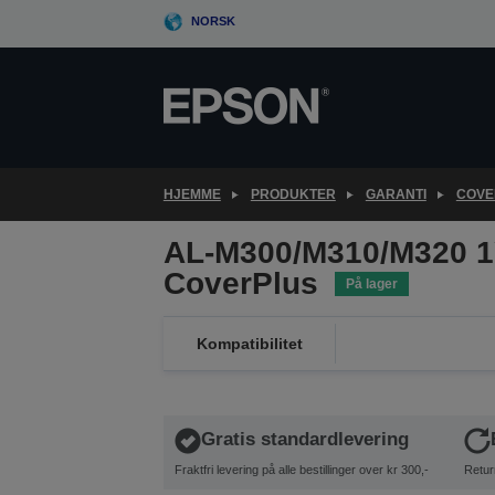
Skip
NORSK
to
main
content
HJEMME
PRODUKTER
GARANTI
COVE
AL-M300/M310/M320 1
CoverPlus
På lager
Kompatibilitet
Gratis standardlevering
Fraktfri levering på alle bestillinger over kr 300,-
Retur