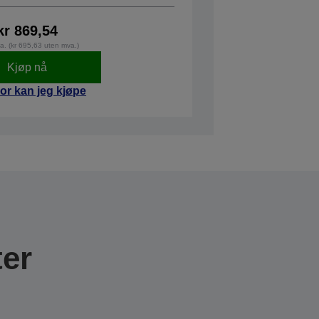
kr 869,54
va. (kr 695,63 uten mva.)
Kjøp nå
or kan jeg kjøpe
er