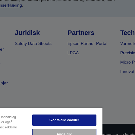
nserklæring
.
Juridisk
Partners
Tech
Safety Data Sheets
Epson Partner Portal
Varmefr
er
LPGA
Precisi
Micro P
r
Innovat
anjer
e innhold og
Godta alle cookier
eler også
ier, reklame
msvarsidentifikasjon
Personvernerklæring
Avvis alle
Oppheving av kontr