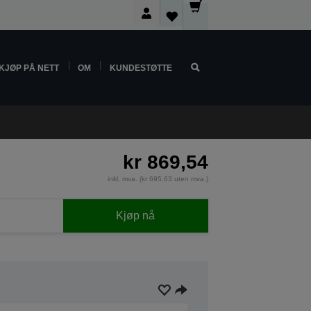
KJØP PÅ NETT
OM
KUNDESTØTTE
kr 869,54
inkl. mva. (kr 695,63 uten mva.)
Kjøp nå