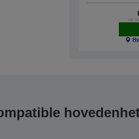
inkl. m
Hv
ompatible hovedenhet