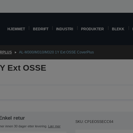
HJEMMET
BEDRIFT
INDUSTRI
PRODUKTER
BLEKK
RPLUS
AL-M300/M310/M320 1Y Ext OSSE CoverPlus
Y Ext OSSE
Enkel retur
SKU: CP1EOSSECC64
ner innen 30 dager etter levering.
Lær mer