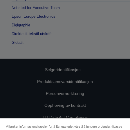
Nettsted for Executive Team
Epson Europe Electronics
Digigraphie
Direkte-til-tekstil-utskrift
Globalt
Selgeridentifikasjon
Produktsamsvarsidentifikasjon
Personvernerklæring
Oppheving av kontrakt
EU Data Act Compliance
Vi bruker informasjonskapsler for å få nettstedet vårt til å fungere ordentlig, tilpasse
Ta kontakt med oss vedrørende personopplysningene dine