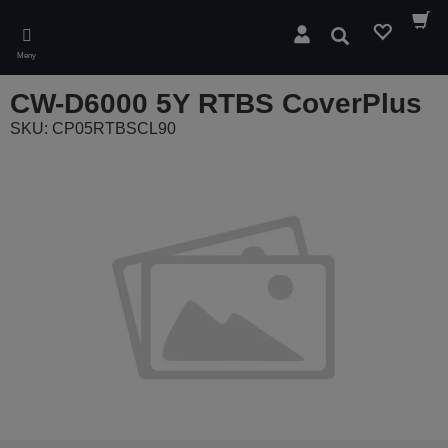
Skip
to
Søk
main
Meny
content
CW-D6000 5Y RTBS CoverPlus
SKU: CP05RTBSCL90