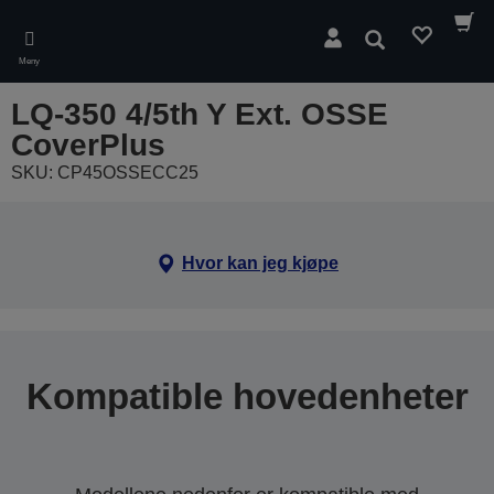
Skip
to
Søk
main
Meny
content
LQ-350 4/5th Y Ext. OSSE
CoverPlus
SKU: CP45OSSECC25
Hvor kan jeg kjøpe
Kompatible hovedenheter