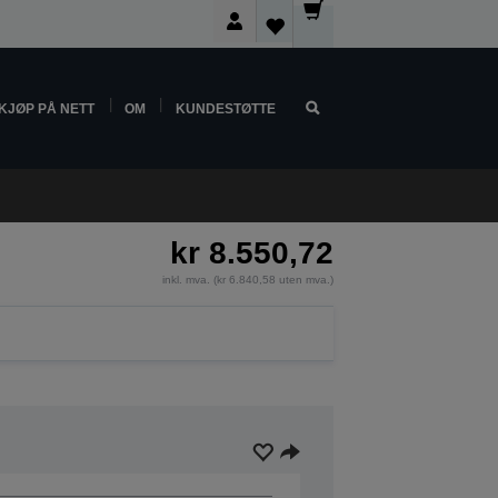
KJØP PÅ NETT
OM
KUNDESTØTTE
kr 8.550,72
inkl. mva. (kr 6.840,58 uten mva.)