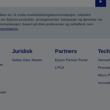
Send
inn
kker du i å motta markedsføringskommunikasjon, inkludert
om Epsons produkter, arrangementer, kampanjer og tjenester via
kommunikasjon, basert på dine preferanser og nettatferd, som
nserklæring
.
Juridisk
Partners
Tech
Safety Data Sheets
Epson Partner Portal
Varmefr
er
LPGA
Precisi
Micro P
r
Innovat
anjer