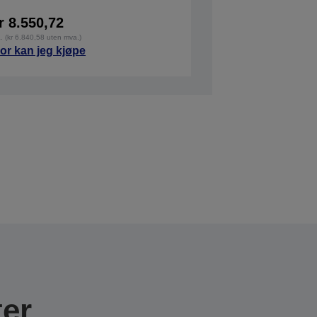
r 8.550,72
a. (kr 6.840,58 uten mva.)
or kan jeg kjøpe
er