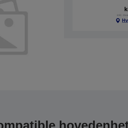
k
inkl. mv
Hv
ompatible hovedenhet