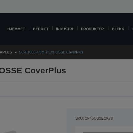
HJEMMET
BEDRIFT
INDUSTRI
PRODUKTER
BLEKK
RPLUS
SC-F1000 4/5th Y Ext. OSSE CoverPlus
. OSSE CoverPlus
SKU: CP45OSSECK78