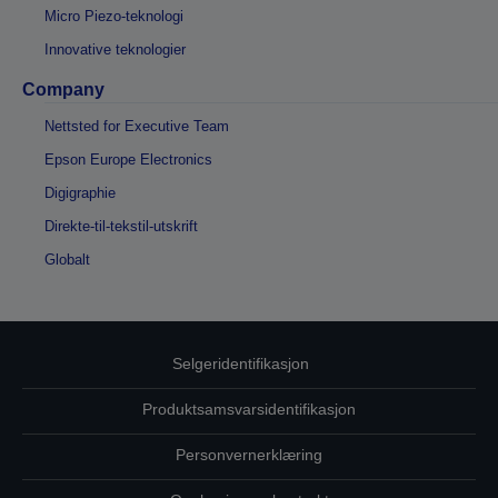
Micro Piezo-teknologi
Innovative teknologier
Company
Nettsted for Executive Team
Epson Europe Electronics
Digigraphie
Direkte-til-tekstil-utskrift
Globalt
Selgeridentifikasjon
Produktsamsvarsidentifikasjon
Personvernerklæring