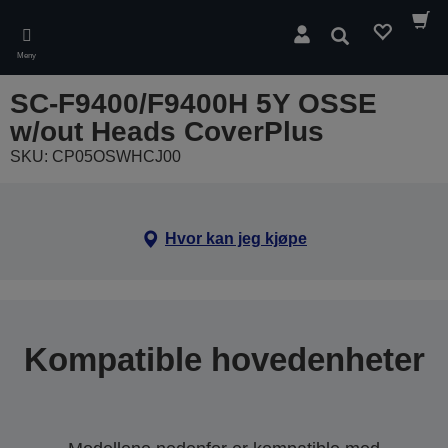
Skip
to
Søk
main
Meny
content
SC-F9400/F9400H 5Y OSSE
w/out Heads CoverPlus
SKU: CP05OSWHCJ00
Hvor kan jeg kjøpe
Kompatible hovedenheter