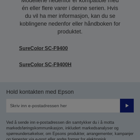
Modellene nedenfor er kompatible med
én eller flere varer i denne serien. Hvis
du vil ha mer informasjon, kan du se
koblingene nedenfor eller håndboken for
produktet.
SureColor SC-F9400
SureColor SC-F9400H
Hold kontakten med Epson
Send
inn
Ved å sende inn e-postadressen din samtykker du i å motta
markedsføringskommunikasjon, inkludert markedsanalyser og
spørreundersøkelser, om Epsons produkter, arrangementer, kampanjer
og tjenester via e-post eller andre former for elektronisk