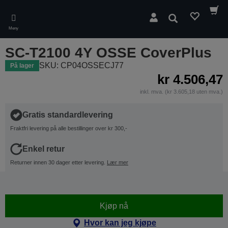
Skip
to
Søk
main
Meny
content
SC-T2100 4Y OSSE CoverPlus
SKU: CP04OSSECJ77
På lager
kr 4.506,47
inkl. mva. (kr 3.605,18 uten mva.)
Gratis standardlevering
Fraktfri levering på alle bestillinger over kr 300,-
Enkel retur
Returner innen 30 dager etter levering.
Lær mer
Kjøp nå
Hvor kan jeg kjøpe