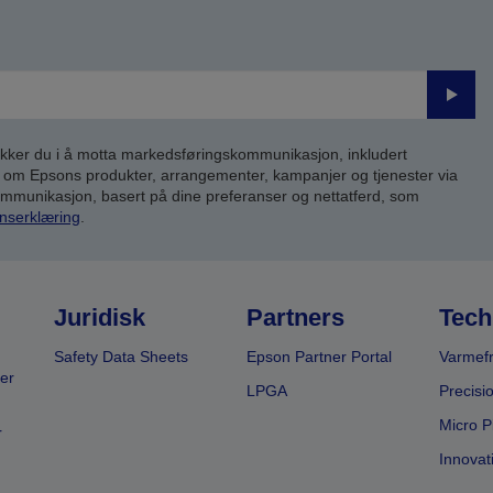
Send
inn
kker du i å motta markedsføringskommunikasjon, inkludert
om Epsons produkter, arrangementer, kampanjer og tjenester via
kommunikasjon, basert på dine preferanser og nettatferd, som
nserklæring
.
Juridisk
Partners
Tech
Safety Data Sheets
Epson Partner Portal
Varmefr
er
LPGA
Precisi
Micro P
r
Innovat