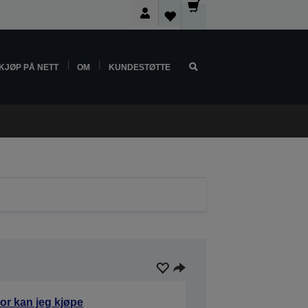
KJØP PÅ NETT
OM
KUNDESTØTTE
or kan jeg kjøpe