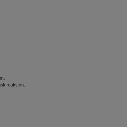
on.
isk reaksjon.