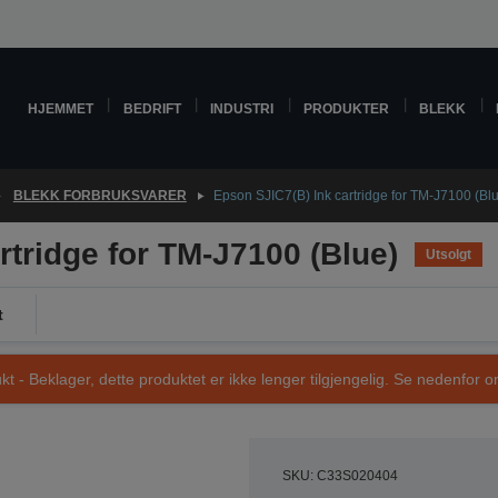
HJEMMET
BEDRIFT
INDUSTRI
PRODUKTER
BLEKK
BLEKK FORBRUKSVARER
Epson SJIC7(B) Ink cartridge for TM-J7100 (Bl
rtridge for TM-J7100 (Blue)
Utsolgt
t
t - Beklager, dette produktet er ikke lenger tilgjengelig. Se nedenfor om
SKU: C33S020404