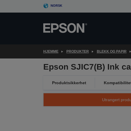
Skip
NORSK
to
main
content
HJEMME
PRODUKTER
BLEKK OG PAPIR
Epson SJIC7(B) Ink ca
Produktsikkerhet
Kompatibilite
Utrangert produk