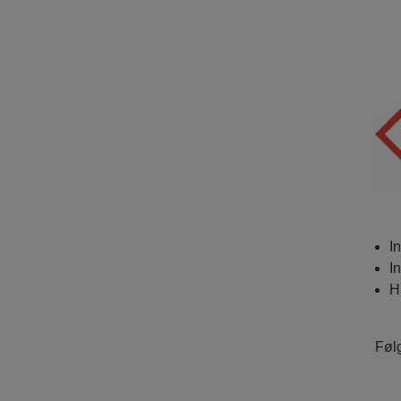
I
I
H
Følg