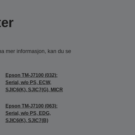
er
 ha mer informasjon, kan du se
Epson TM-J7100 (032):
Serial, w/o PS, ECW,
SJIC6(K), SJIC7(G), MICR
Epson TM-J7100 (063):
Serial, w/o PS, EDG,
SJIC6(K), SJIC7(B)