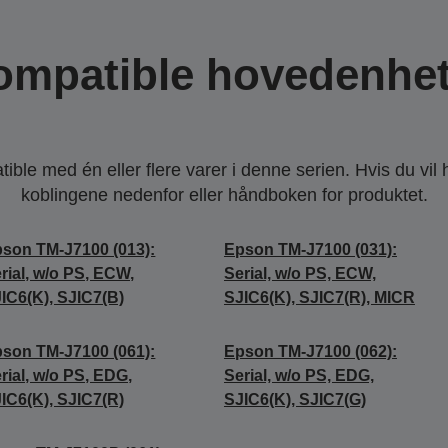
ompatible hovedenhet
ble med én eller flere varer i denne serien. Hvis du vil
koblingene nedenfor eller håndboken for produktet.
son TM-J7100 (013):
Epson TM-J7100 (031):
rial, w/o PS, ECW,
Serial, w/o PS, ECW,
IC6(K), SJIC7(B)
SJIC6(K), SJIC7(R), MICR
son TM-J7100 (061):
Epson TM-J7100 (062):
rial, w/o PS, EDG,
Serial, w/o PS, EDG,
IC6(K), SJIC7(R)
SJIC6(K), SJIC7(G)