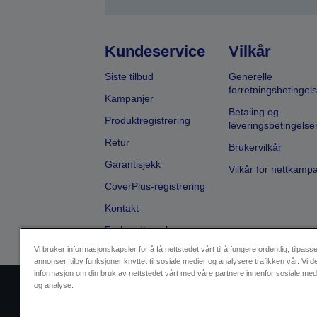
Kundeservice
Vilkår
Siste tilbud
Generelle
forretningsbetingels
Kampanjer
Betaling og
Produktregistrering
leveringsbetingelse
Retur
Brukervilkår
Garantisjekk
Vilkår for nettkamp
CoverPlus-registrering
Kontakt
Forhandlersøk
Vi bruker informasjonskapsler for å få nettstedet vårt til å fungere ordentlig, tilpass
annonser, tilby funksjoner knyttet til sosiale medier og analysere trafikken vår. Vi d
informasjon om din bruk av nettstedet vårt med våre partnere innenfor sosiale med
og analyse.
Selgeridentifikasjon
Produktsa
Ta kontakt med oss vedrørende pe