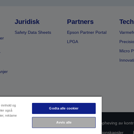
Juridisk
Partners
Tech
Safety Data Sheets
Epson Partner Portal
Varmefr
er
LPGA
Precisi
Micro P
r
Innovat
anjer
e innhold og
Godta alle cookier
eler også
ier, reklame
msvarsidentifikasjon
Personvernerklæring
Oppheving av kontr
Avvis alle
rsonopplysningene dine
Informasjon om informasjonskapsler