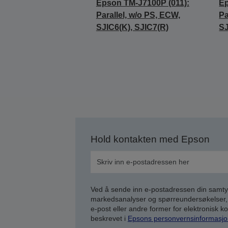
Epson TM-J7100P (011):
Ep
Parallel, w/o PS, ECW,
Pa
SJIC6(K), SJIC7(R)
SJ
Hold kontakten med Epson
Ved å sende inn e-postadressen din samty
markedsanalyser og spørreundersøkelser, 
e-post eller andre former for elektronisk 
beskrevet i
Epsons personvernsinformasjo