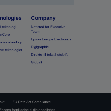
nologies
Company
i teknologi
Nettsted for Executive
Team
onCore
Epson Europe Electronics
iezo-teknologi
Digigraphie
ive teknologier
Direkte-til-tekstil-utskrift
Globalt
akt
EU Data Act Compliance
Epsons forpliktelse til tilgjengelighet