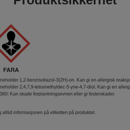
nneholder 1,2-benzisotiazol-3(2H)-on. Kan gi en allergisk reaksj
nneholder 2,4,7,9-tetramethyldec-5-yne-4,7-diol. Kan gi en allerg
360: Kan skade forplantningsevnen eller gi fosterskader.
 alltid informasjonen på etiketten på produktet.