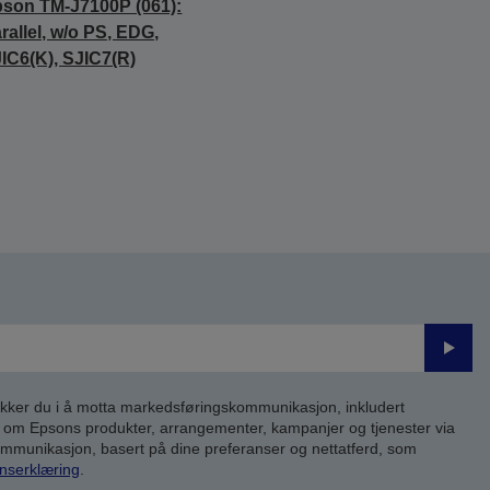
son TM-J7100P (061):
rallel, w/o PS, EDG,
IC6(K), SJIC7(R)
Send
inn
kker du i å motta markedsføringskommunikasjon, inkludert
om Epsons produkter, arrangementer, kampanjer og tjenester via
kommunikasjon, basert på dine preferanser og nettatferd, som
nserklæring
.