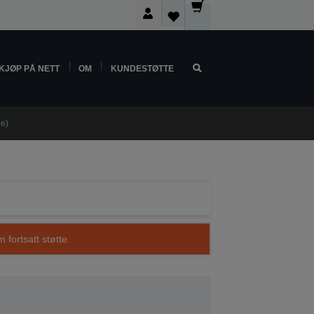
KJØP PÅ NETT
OM
KUNDESTØTTE
ue)
 fortsatt støtte.