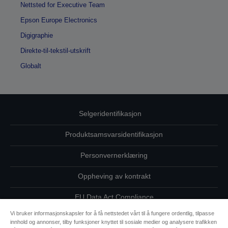
Nettsted for Executive Team
Epson Europe Electronics
Digigraphie
Direkte-til-tekstil-utskrift
Globalt
Selgeridentifikasjon
Produktsamsvarsidentifikasjon
Personvernerklæring
Oppheving av kontrakt
EU Data Act Compliance
Vi bruker informasjonskapsler for å få nettstedet vårt til å fungere ordentlig, tilpasse
Ta kontakt med oss vedrørende personopplysningene dine
innhold og annonser, tilby funksjoner knyttet til sosiale medier og analysere trafikken