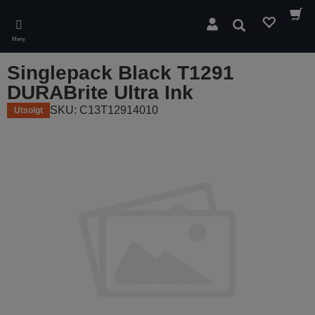
Skip
to
Søk
main
Meny
content
Singlepack Black T1291
DURABrite Ultra Ink
SKU: C13T12914010
Utsolgt