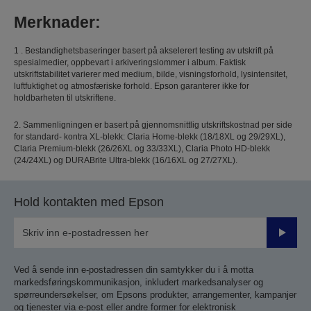
Merknader:
1 . Bestandighetsbaseringer basert på akselerert testing av utskrift på
spesialmedier, oppbevart i arkiveringslommer i album. Faktisk
utskriftstabilitet varierer med medium, bilde, visningsforhold, lysintensitet,
luftfuktighet og atmosfæriske forhold. Epson garanterer ikke for
holdbarheten til utskriftene.
2. Sammenligningen er basert på gjennomsnittlig utskriftskostnad per side
for standard- kontra XL-blekk: Claria Home-blekk (18/18XL og 29/29XL),
Claria Premium-blekk (26/26XL og 33/33XL), Claria Photo HD-blekk
(24/24XL) og DURABrite Ultra-blekk (16/16XL og 27/27XL).
Hold kontakten med Epson
Send
inn
Ved å sende inn e-postadressen din samtykker du i å motta
markedsføringskommunikasjon, inkludert markedsanalyser og
spørreundersøkelser, om Epsons produkter, arrangementer, kampanjer
og tjenester via e-post eller andre former for elektronisk