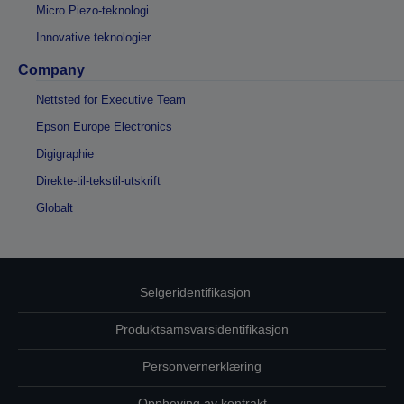
Micro Piezo-teknologi
Innovative teknologier
Company
Nettsted for Executive Team
Epson Europe Electronics
Digigraphie
Direkte-til-tekstil-utskrift
Globalt
Selgeridentifikasjon
Produktsamsvarsidentifikasjon
Personvernerklæring
Oppheving av kontrakt