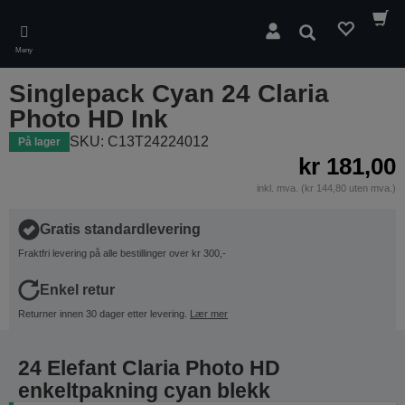
Skip
to
Søk
main
Meny
content
Singlepack Cyan 24 Claria
Photo HD Ink
SKU: C13T24224012
På lager
kr 181,00
inkl. mva. (kr 144,80 uten mva.)
Gratis standardlevering
Fraktfri levering på alle bestillinger over kr 300,-
Enkel retur
Returner innen 30 dager etter levering.
Lær mer
24 Elefant Claria Photo HD
enkeltpakning cyan blekk