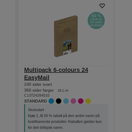
Multipack 6-colours 24
Sing
EasyMail
Pho
240 sider svart
240 si
C13T2
360 sider farger
29,1 ml
STAN
C13T24284510
STANDARD
Skole
Skolestart
Kjøp
Kjøp 1, få 50 % rabatt på den andre varen på
kval
kvalifiserende produkter. Rabatten gjelder kun
for d
for den billigste varen.
Dette