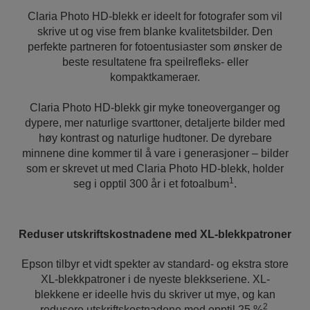
Claria Photo HD-blekk er ideelt for fotografer som vil
skrive ut og vise frem blanke kvalitetsbilder. Den
perfekte partneren for fotoentusiaster som ønsker de
beste resultatene fra speilrefleks- eller
kompaktkameraer.
Claria Photo HD-blekk gir myke toneoverganger og
dypere, mer naturlige svarttoner, detaljerte bilder med
høy kontrast og naturlige hudtoner. De dyrebare
minnene dine kommer til å vare i generasjoner – bilder
som er skrevet ut med Claria Photo HD-blekk, holder
1
seg i opptil 300 år i et fotoalbum
.
Reduser utskriftskostnadene med XL-blekkpatroner
Epson tilbyr et vidt spekter av standard- og ekstra store
XL-blekkpatroner i de nyeste blekkseriene. XL-
blekkene er ideelle hvis du skriver ut mye, og kan
2
redusere utskriftskostnadene med opptil 25 %
.