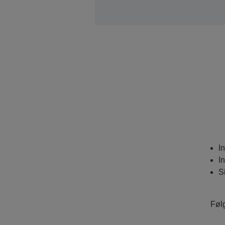
I
I
S
Følg