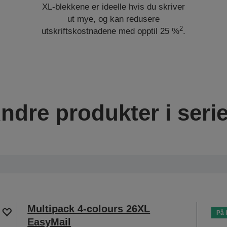
XL-blekkene er ideelle hvis du skriver
ut mye, og kan redusere
2
utskriftskostnadene med opptil 25 %
.
ndre produkter i seri
Multipack 4-colours 26XL
På 
EasyMail