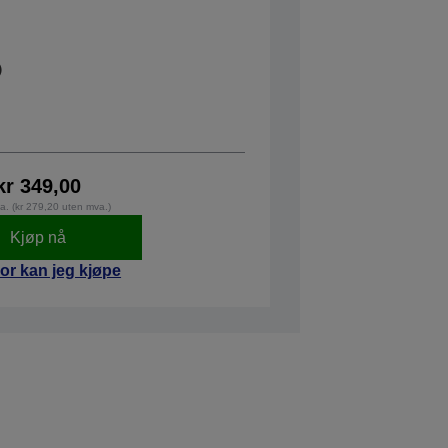
kr 349,00
va. (kr 279,20 uten mva.)
Kjøp nå
or kan jeg kjøpe