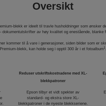
Oversikt
emium-blekk er ideelt til travle husholdninger som ønsker d
 dokumentutskrifter av høy kvalitet og enestående, blanke f
er kommer til å vare i generasjoner, siden bilder som er sk
1
Premium-blekk, kan holde seg i opptil 300 år i et fotoalbum
Reduser utskriftskostnadene med XL-
E
blekkpatroner
r
Epson tilbyr et vidt spekter av
E
re
standard- og ekstra store XL-
or.
blekkpatroner i de nyeste blekkseriene.