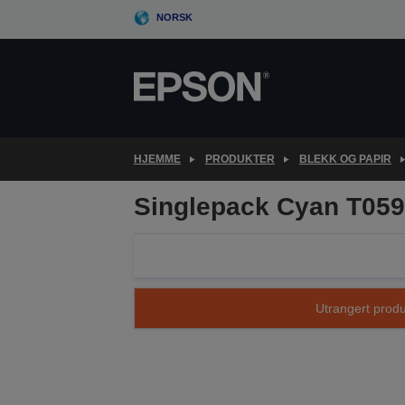
Skip
NORSK
to
main
content
HJEMME
PRODUKTER
BLEKK OG PAPIR
Singlepack Cyan T059
Utrangert produk