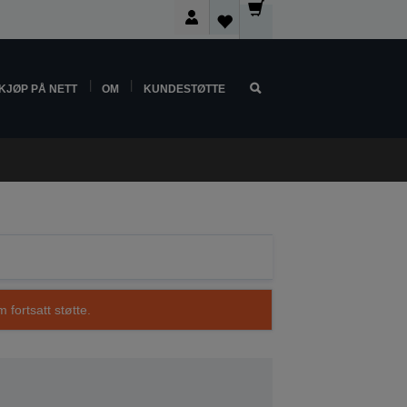
KJØP PÅ NETT
OM
KUNDESTØTTE
 fortsatt støtte.