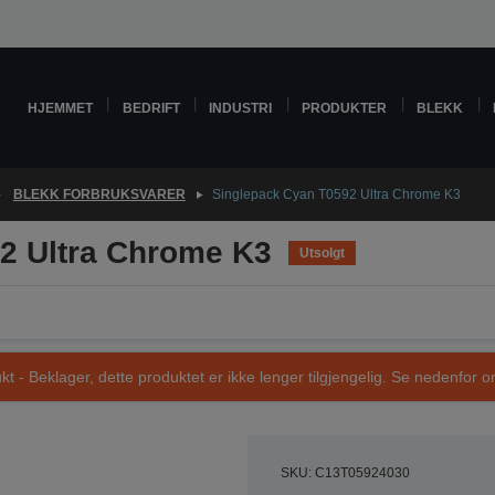
HJEMMET
BEDRIFT
INDUSTRI
PRODUKTER
BLEKK
BLEKK FORBRUKSVARER
Singlepack Cyan T0592 Ultra Chrome K3
2 Ultra Chrome K3
Utsolgt
t - Beklager, dette produktet er ikke lenger tilgjengelig. Se nedenfor om
SKU: C13T05924030