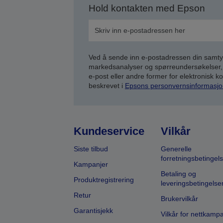
Hold kontakten med Epson
Ved å sende inn e-postadressen din samty
markedsanalyser og spørreundersøkelser, 
e-post eller andre former for elektronisk 
beskrevet i
Epsons personvernsinformasjo
Kundeservice
Vilkår
Siste tilbud
Generelle
forretningsbetingels
Kampanjer
Betaling og
Produktregistrering
leveringsbetingelse
Retur
Brukervilkår
Garantisjekk
Vilkår for nettkamp