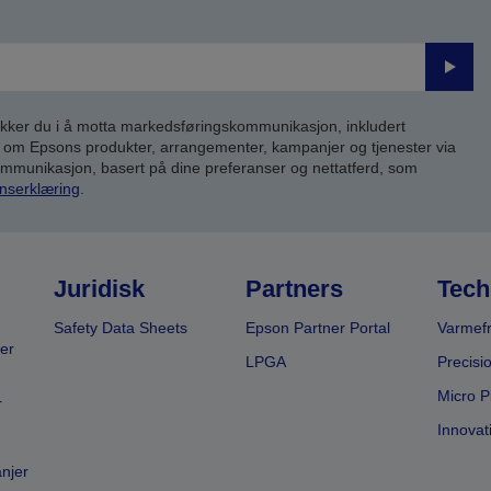
Send
inn
kker du i å motta markedsføringskommunikasjon, inkludert
om Epsons produkter, arrangementer, kampanjer og tjenester via
kommunikasjon, basert på dine preferanser og nettatferd, som
nserklæring
.
Juridisk
Partners
Tech
Safety Data Sheets
Epson Partner Portal
Varmefr
er
LPGA
Precisi
Micro P
r
Innovat
anjer