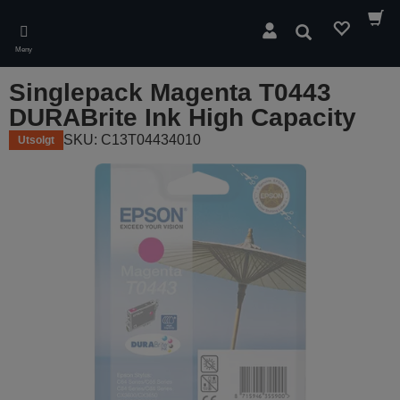
Skip
to
Søk
main
Meny
content
Singlepack Magenta T0443
DURABrite Ink High Capacity
SKU: C13T04434010
Utsolgt