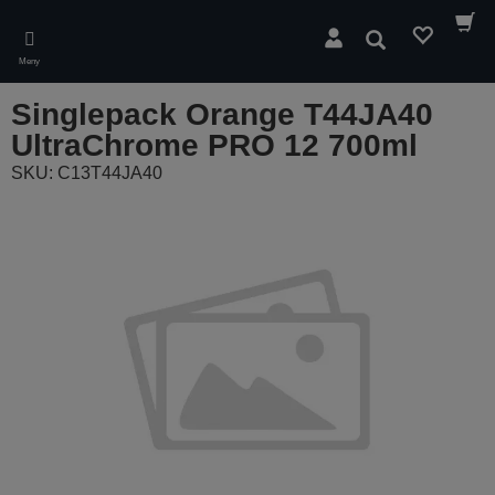
Skip
to
Søk
main
Meny
content
Singlepack Orange T44JA40
UltraChrome PRO 12 700ml
SKU: C13T44JA40