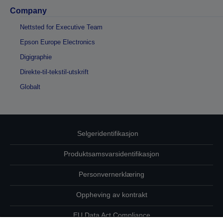
Company
Nettsted for Executive Team
Epson Europe Electronics
Digigraphie
Direkte-til-tekstil-utskrift
Globalt
Selgeridentifikasjon
Produktsamsvarsidentifikasjon
Personvernerklæring
Oppheving av kontrakt
EU Data Act Compliance