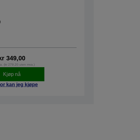
kr 349,00
va. (kr 279,20 uten mva.)
Kjøp nå
or kan jeg kjøpe