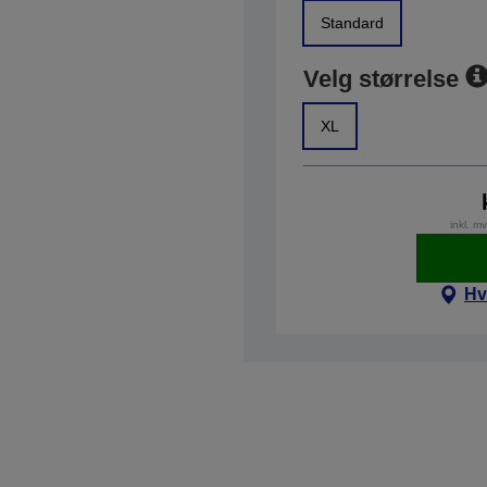
Standard
Velg størrelse
XL
inkl. m
Hv