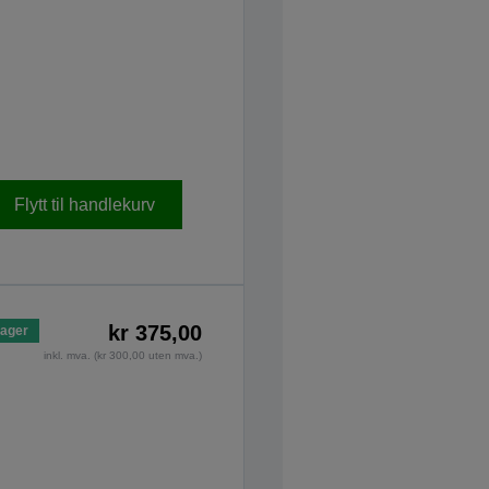
Flytt til handlekurv
kr 375,00
lager
inkl. mva. (kr 300,00 uten mva.)