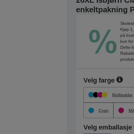
26XL Isbjørn Cl
enkeltpakning 
Skolest
Kjøp 1,
på kval
kun for
Dette t
Rabatte
produkt
Velg farge
Multipakke
Cyan
Ma
Velg emballasje