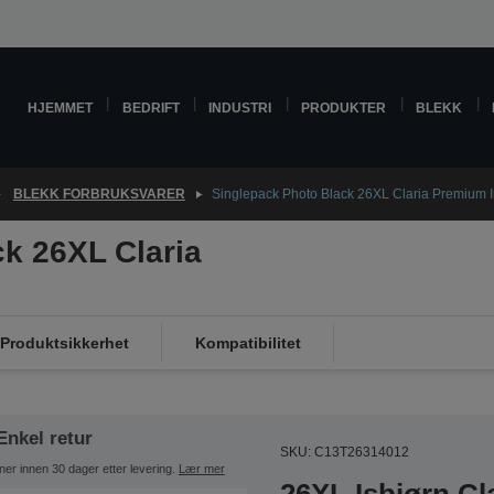
HJEMMET
BEDRIFT
INDUSTRI
PRODUKTER
BLEKK
BLEKK FORBRUKSVARER
Singlepack Photo Black 26XL Claria Premium 
k 26XL Claria
Produktsikkerhet
Kompatibilitet
Enkel retur
SKU: C13T26314012
ner innen 30 dager etter levering.
Lær mer