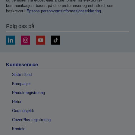
og tjenester via e-post eller andre former for elektronisk
kommunikasjon, basert på dine preferanser og nettatferd, som
beskrevet i
Epsons personvernsinformasjonserklæring
.
Følg oss på
Kundeservice
Siste tilbud
Kampanjer
Produktregistrering
Retur
Garantisjekk
CoverPlus-registrering
Kontakt