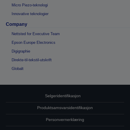
Micro Piezo-teknologi
Innovative teknologier
Company
Nettsted for Executive Team
Epson Europe Electronics
Digigraphie
Direkte-til-tekstil-utskrift
Globalt
Selgeridentifikasjon
Produktsamsvarsidentifikasjon
Personvernerklæring