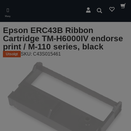
Skip
to
Søk
main
Meny
content
Epson ERC43B Ribbon
Cartridge TM-H6000IV endorse
print / M-110 series, black
SKU: C43S015461
Utsolgt