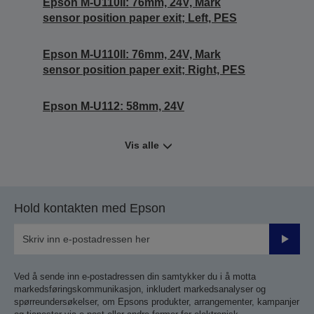
Epson M-U110II: 76mm, 24V, Mark
sensor position paper exit; Left, PES
Epson M-U110II: 76mm, 24V, Mark
sensor position paper exit; Right, PES
Epson M-U112: 58mm, 24V
Vis alle
Hold kontakten med Epson
Send
inn
Ved å sende inn e-postadressen din samtykker du i å motta
markedsføringskommunikasjon, inkludert markedsanalyser og
spørreundersøkelser, om Epsons produkter, arrangementer, kampanjer