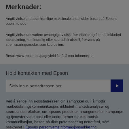
Merknader:
Angitt ytelse er det omtrentlige maksimale antall sider basert på Epsons
egen metode
Angitt ytelse kan variere avhengig av utskriftsvariabler og forhold inkludert
sidedekning, kontinuerlig eller sporadisk utskrift, frekvens på
strømsparingsmodus som kobles inn.
Besøk www.epson.eu/pageyield for å få mer informasjon.
Hold kontakten med Epson
Send
inn
Ved å sende inn e-postadressen din samtykker du i å motta
markedsføringskommunikasjon, inkludert markedsanalyser og
spørreundersøkelser, om Epsons produkter, arrangementer, kampanjer
og tjenester via e-post eller andre former for elektronisk
kommunikasjon, basert på dine preferanser og nettatferd, som
beskrevet i
Epsons personvernsinformasjonserklæring
.