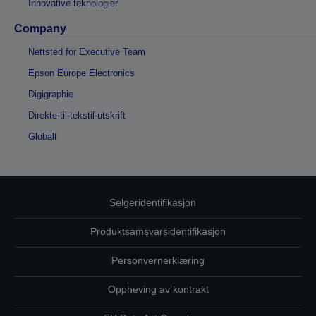
Innovative teknologier
Company
Nettsted for Executive Team
Epson Europe Electronics
Digigraphie
Direkte-til-tekstil-utskrift
Globalt
Selgeridentifikasjon
Produktsamsvarsidentifikasjon
Personvernerklæring
Oppheving av kontrakt