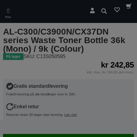
Skip
to
Søk
main
Meny
content
AL-C300/C3900N/CX37DN
series Waste Toner Bottle 36k
(Mono) / 9k (Colour)
SKU: C13S050595
På lager
kr 242,85
inkl. mva. (kr 194,28 uten mva.)
Gratis standardlevering
Fraktfri levering på alle bestillinger over kr 300,-
Enkel retur
Returner innen 30 dager etter levering.
Lær mer