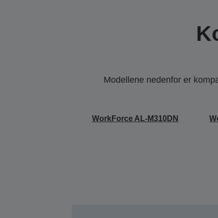
K
Modellene nedenfor er kompati
WorkForce AL-M310DN
W