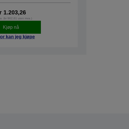
r 1.203,26
va. (kr 962,61 uten mva.)
Kjøp nå
or kan jeg kjøpe