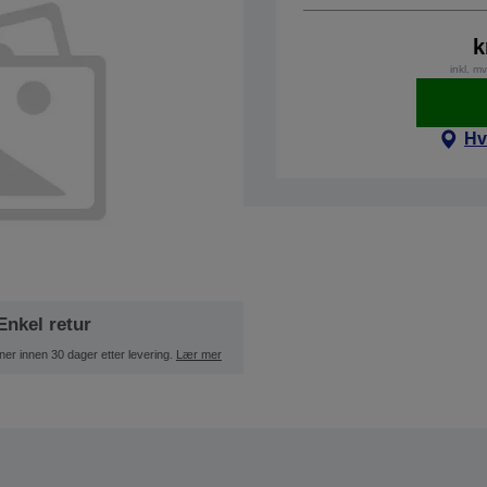
k
inkl. m
Hv
Enkel retur
ner innen 30 dager etter levering.
Lær mer