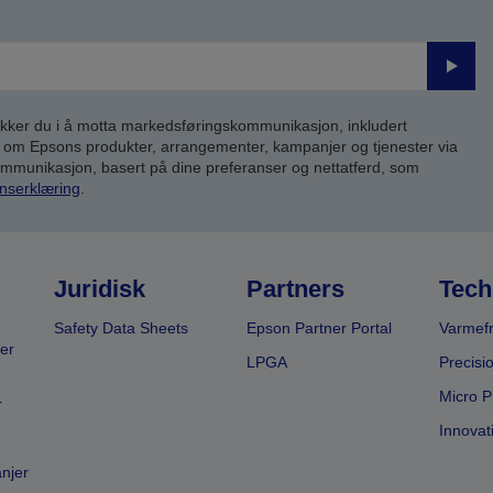
Send
inn
kker du i å motta markedsføringskommunikasjon, inkludert
om Epsons produkter, arrangementer, kampanjer og tjenester via
kommunikasjon, basert på dine preferanser og nettatferd, som
nserklæring
.
Juridisk
Partners
Tech
Safety Data Sheets
Epson Partner Portal
Varmefr
er
LPGA
Precisi
Micro P
r
Innovat
anjer