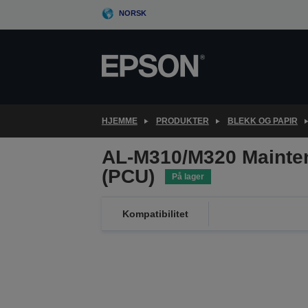
Skip
NORSK
to
main
content
HJEMME
PRODUKTER
BLEKK OG PAPIR
AL-M310/M320 Mainten
(PCU)
På lager
Kompatibilitet