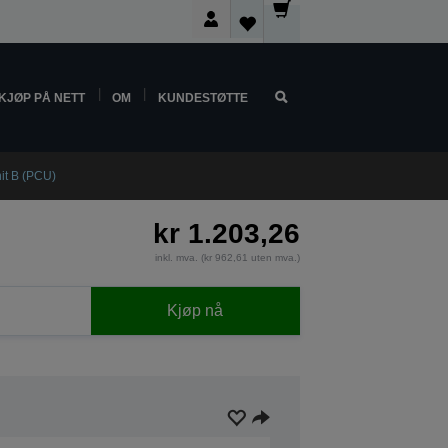
KJØP PÅ NETT
OM
KUNDESTØTTE
t B (PCU)
kr 1.203,26
inkl. mva. (kr 962,61 uten mva.)
Kjøp nå