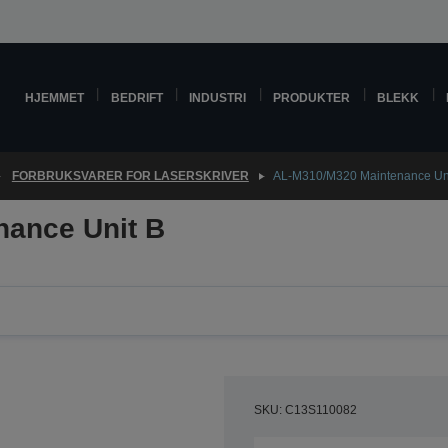
HJEMMET
BEDRIFT
INDUSTRI
PRODUKTER
BLEKK
FORBRUKSVARER FOR LASERSKRIVER
AL-M310/M320 Maintenance Uni
ance Unit B
SKU: C13S110082