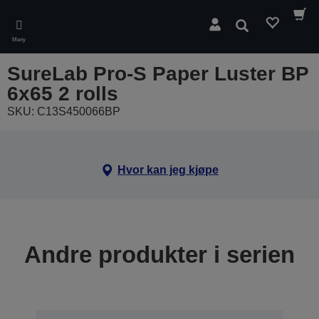
Skip
to
Søk
main
Meny
content
SureLab Pro-S Paper Luster BP
6x65 2 rolls
SKU: C13S450066BP
Hvor kan jeg kjøpe
Andre produkter i serien