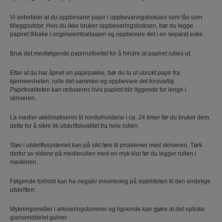
Vi anbefaler at du oppbevarer papir i oppbevaringsboksen som fås som
tilleggsutstyr. Hvis du ikke bruker oppbevaringsboksen, bør du legge
papiret tilbake i originalemballasjen og oppbevare det i en separat eske.
Bruk det medfølgende papirrullbeltet for å hindre at papiret rulles ut.
Etter at du har åpnet en papirpakke, bør du ta ut ubrukt papir fra
kjerneenheten, rulle det sammen og oppbevare det forsvarlig.
Papirkvaliteten kan reduseres hvis papiret blir liggende for lenge i
skriveren.
La medier akklimatiseres til romforholdene i ca. 24 timer før du bruker dem,
dette for å sikre lik utskriftskvalitet fra hele rullen.
Støv i utskriftssystemet kan på sikt føre til problemer med skriveren. Tørk
derfor av sidene på medierullen med en myk klut før du legger rullen i
maskinen.
Følgende forhold kan ha negativ innvirkning på stabiliteten til den endelige
utskriften:
Mykningsmidler i arkiveringslommer og lignende kan gjøre at det optiske
glansmiddelet gulner.