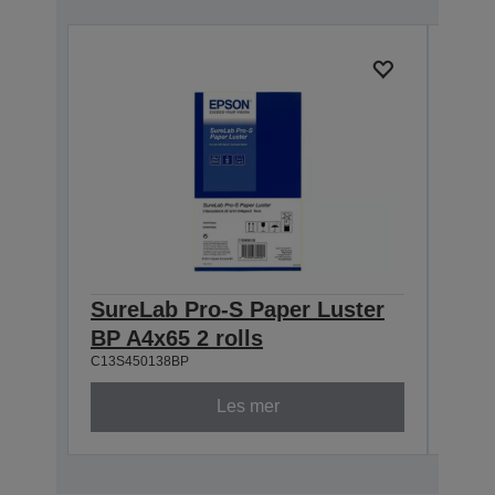
SureLab Pro-S Paper Luster
Sur
BP A4x65 2 rolls
BP 8
C13S450138BP
C13S4
Les mer