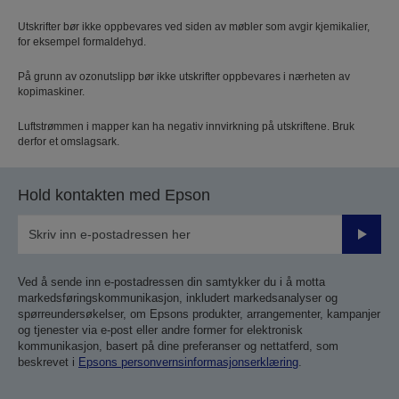
Utskrifter bør ikke oppbevares ved siden av møbler som avgir kjemikalier,
for eksempel formaldehyd.
På grunn av ozonutslipp bør ikke utskrifter oppbevares i nærheten av
kopimaskiner.
Luftstrømmen i mapper kan ha negativ innvirkning på utskriftene. Bruk
derfor et omslagsark.
Hold kontakten med Epson
Send
inn
Ved å sende inn e-postadressen din samtykker du i å motta
markedsføringskommunikasjon, inkludert markedsanalyser og
spørreundersøkelser, om Epsons produkter, arrangementer, kampanjer
og tjenester via e-post eller andre former for elektronisk
kommunikasjon, basert på dine preferanser og nettatferd, som
beskrevet i
Epsons personvernsinformasjonserklæring
.