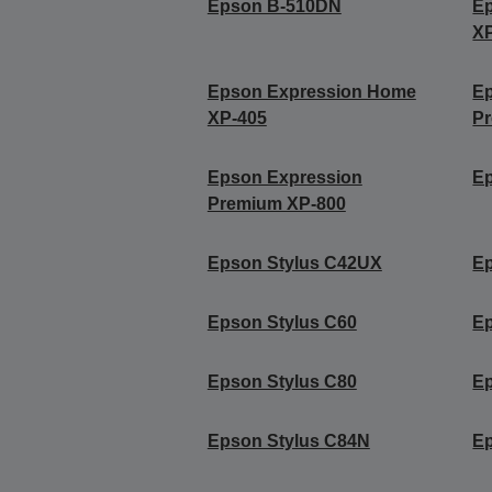
Epson B-510DN
E
X
Epson Expression Home
E
XP-405
P
Epson Expression
E
Premium XP-800
Epson Stylus C42UX
Ep
Epson Stylus C60
Ep
Epson Stylus C80
Ep
Epson Stylus C84N
Ep