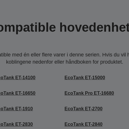
ompatible hovedenhet
ble med én eller flere varer i denne serien. Hvis du vil
koblingene nedenfor eller håndboken for produktet.
coTank ET-14100
EcoTank ET-15000
coTank ET-16650
EcoTank Pro ET-16680
coTank ET-1910
EcoTank ET-2700
coTank ET-2830
EcoTank ET-2840