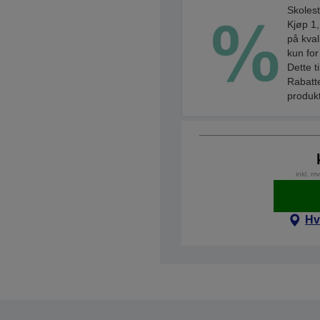
Skolest
Kjøp 1,
på kval
kun for
Dette t
Rabatte
produkt
inkl. m
Hv