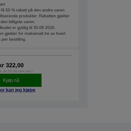
art
 få 50 % rabatt på den andre varen
ifiserende produkter. Rabatten gjelder
 den billigste varen.
ilbudet er gyldig til 30.08.2026.
n gjelder for maksimalt tre av hvert
 per bestilling.
kr 322,00
va. (kr 257,60 uten mva.)
Kjøp nå
or kan jeg kjøpe