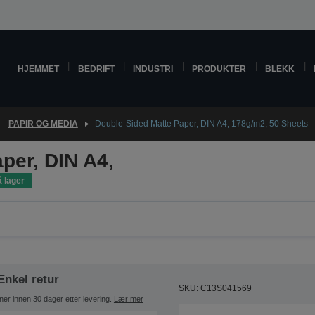
HJEMMET
BEDRIFT
INDUSTRI
PRODUKTER
BLEKK
PAPIR OG MEDIA
Double-Sided Matte Paper, DIN A4, 178g/m2, 50 Sheets
per, DIN A4,
 lager
Enkel retur
SKU: C13S041569
ner innen 30 dager etter levering.
Lær mer