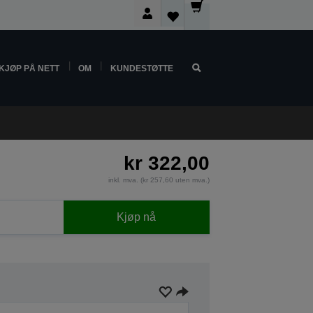
KJØP PÅ NETT
OM
KUNDESTØTTE
kr 322,00
inkl. mva. (kr 257,60 uten mva.)
Kjøp nå