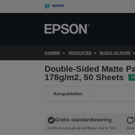
Skip
NORSK
to
main
content
HJEMME
PRODUKTER
BLEKK OG PAPIR
Double-Sided Matte Pa
178g/m2, 50 Sheets
På
Kompatibilitet
Gratis standardlevering
Fraktfri levering på alle bestillinger over kr 300,-
Retur