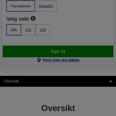
Transparent
Metallisk
Velg vekt
184
150
148
Kjøp nå
Hvor kan jeg kjøpe
Oversikt
Oversikt