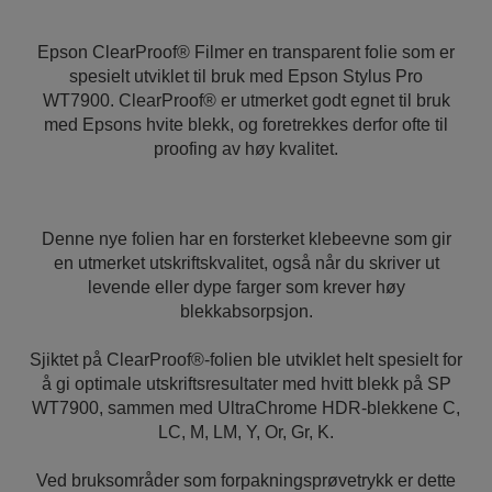
Epson ClearProof® Filmer en transparent folie som er
spesielt utviklet til bruk med Epson Stylus Pro
WT7900. ClearProof® er utmerket godt egnet til bruk
med Epsons hvite blekk, og foretrekkes derfor ofte til
proofing av høy kvalitet.
Denne nye folien har en forsterket klebeevne som gir
en utmerket utskriftskvalitet, også når du skriver ut
levende eller dype farger som krever høy
blekkabsorpsjon.
Sjiktet på ClearProof®-folien ble utviklet helt spesielt for
å gi optimale utskriftsresultater med hvitt blekk på SP
WT7900, sammen med UltraChrome HDR-blekkene C,
LC, M, LM, Y, Or, Gr, K.
Ved bruksområder som forpakningsprøvetrykk er dette