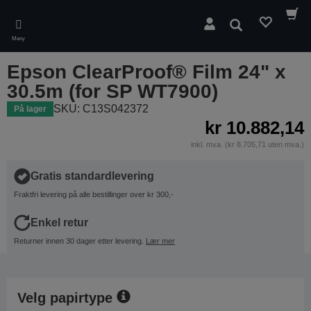
Skip
to
Søk
main
Meny
content
Epson ClearProof® Film 24" x
30.5m (for SP WT7900)
SKU: C13S042372
På lager
kr 10.882,14
inkl. mva. (kr 8.705,71 uten mva.)
Gratis standardlevering
Fraktfri levering på alle bestillinger over kr 300,-
Enkel retur
Returner innen 30 dager etter levering.
Lær mer
Velg papirtype