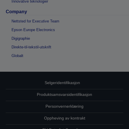
Innovative teknologier
Company
Nettsted for Executive Team
Epson Europe Electronics
Digigraphie
Direkte-til-tekstil-utskrift
Globalt
Selgeridentifikasjon
Produktsamsvarsidentifikasjon
Personvernerklæring
Oppheving av kontrakt