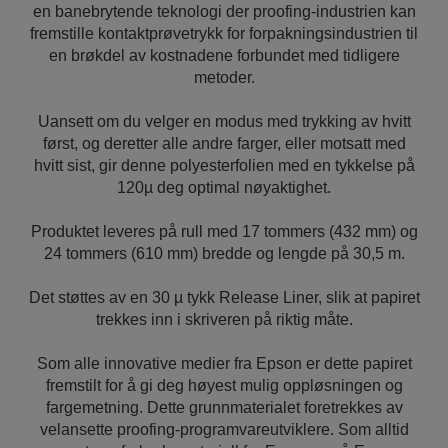
en banebrytende teknologi der proofing-industrien kan
fremstille kontaktprøvetrykk for forpakningsindustrien til
en brøkdel av kostnadene forbundet med tidligere
metoder.
Uansett om du velger en modus med trykking av hvitt
først, og deretter alle andre farger, eller motsatt med
hvitt sist, gir denne polyesterfolien med en tykkelse på
120µ deg optimal nøyaktighet.
Produktet leveres på rull med 17 tommers (432 mm) og
24 tommers (610 mm) bredde og lengde på 30,5 m.
Det støttes av en 30 µ tykk Release Liner, slik at papiret
trekkes inn i skriveren på riktig måte.
Som alle innovative medier fra Epson er dette papiret
fremstilt for å gi deg høyest mulig oppløsningen og
fargemetning. Dette grunnmaterialet foretrekkes av
velansette proofing-programvareutviklere. Som alltid