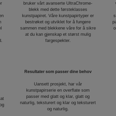
er
bruker vårt avanserte UltraChrome-
blekk med dette førsteklasses
en
kunstpapiret. Våre kunstpapirtyper er
s
m
bestrøket og utviklet for å fungere
p
l
sammen med blekkene våre for å sikre
o
at du kan gjenskap et størst mulig
d.
fargespekter.
Resultater som passer dine behov
Uansett prosjekt, har vår
kunstpapirserie en overflate som
passer med glatt og klar, glatt og
at
naturlig, teksturert og klar og teksturert
 og
og naturlig.