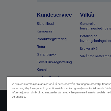
Kundeservice
Vilkår
Siste tilbud
Generelle
forretningsbetingels
Kampanjer
Betaling og
Produktregistrering
leveringsbetingelse
Retur
Brukervilkår
Garantisjekk
Vilkår for nettkamp
CoverPlus-registrering
Kontakt
Forhandlersøk
Vi bruker informasjonskapsler for å få nettstedet vårt til å fungere ordentlig, tilpass
annonser, tilby funksjoner knyttet til sosiale medier og analysere trafikken vår. Vi d
informasjon om din bruk av nettstedet vårt med våre partnere innenfor sosiale med
og analyse.
Selgeridentifikasjon
Produktsa
Ta kontakt med oss vedrørende pe