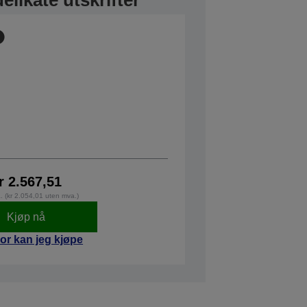
elikate utskrifter
r 2.567,51
a. (kr 2.054,01 uten mva.)
Kjøp nå
or kan jeg kjøpe