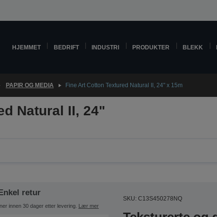
HJEMMET
BEDRIFT
INDUSTRI
PRODUKTER
BLEKK
PAPIR OG MEDIA
Fine Art Cotton Textured Natural II, 24" x 15m
d Natural II, 24"
Enkel retur
SKU: C13S450278NQ
ner innen 30 dager etter levering.
Lær mer