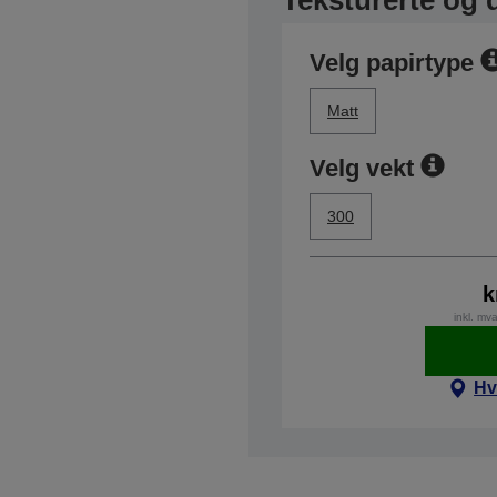
Teksturerte og d
Velg papirtype
Matt
Velg vekt
300
k
inkl. mv
Hv