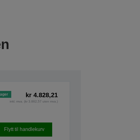
en
kr 4.828,21
lager
inkl. mva. (kr 3.862,57 uten mva.)
Flytt til handlekurv