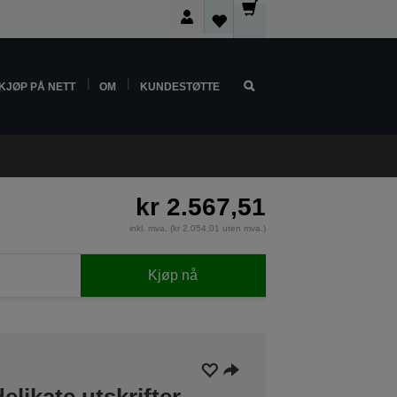
KJØP PÅ NETT
OM
KUNDESTØTTE
kr 2.567,51
inkl. mva. (kr 2.054,01 uten mva.)
Kjøp nå