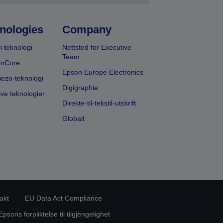
nologies
Company
i teknologi
Nettsted for Executive
Team
onCore
Epson Europe Electronics
iezo-teknologi
Digigraphie
ive teknologier
Direkte-til-tekstil-utskrift
Globalt
akt
EU Data Act Compliance
Epsons forpliktelse til tilgjengelighet