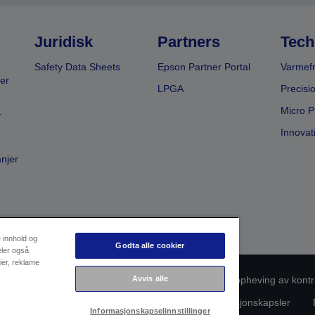
Juridisk
Partners
Tech
Safety Data Sheets
Epson Partner Portal
Varmefr
er
LPGA
Precisi
Micro P
r
Innovat
anjer
e innhold og
Godta alle cookier
eler også
ier, reklame
Avvis alle
msvarsidentifikasjon
Personvernerklæring
Oppheving av kontr
rsonopplysningene dine
Informasjon om informasjonskapsler
Informasjonskapselinnstillinger