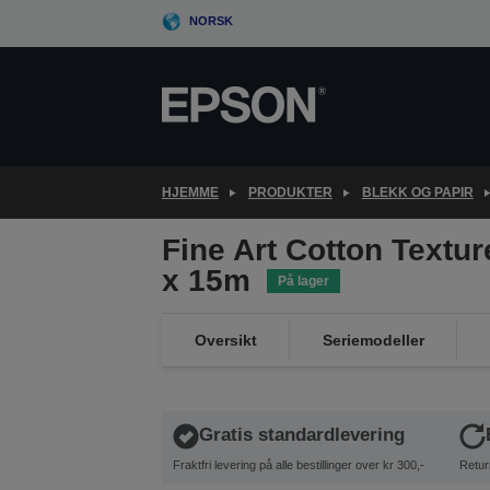
Skip
NORSK
to
main
content
HJEMME
PRODUKTER
BLEKK OG PAPIR
Fine Art Cotton Texture
x 15m
På lager
Oversikt
Seriemodeller
Gratis standardlevering
Fraktfri levering på alle bestillinger over kr 300,-
Retur