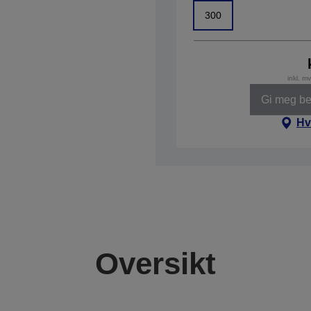
300
inkl. m
Gi meg bes
Hv
Oversikt