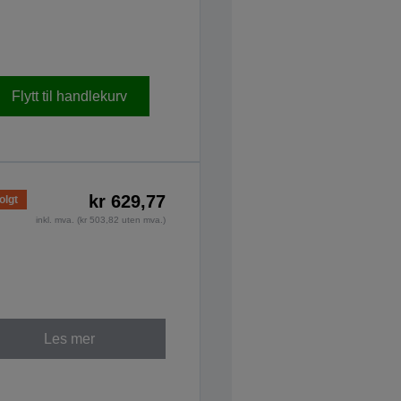
Flytt til handlekurv
kr 629,77
olgt
inkl. mva. (kr 503,82 uten mva.)
Les mer