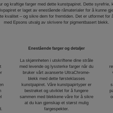
r og kraftige farger med dette kunstpapiret. Dette syrefrie,
vpapiret er laget av enestående råmaterialer for å kunne gje
te kvalitet – og sikre dem for fremtiden. Det er utformet for
med Epsons utvalg av skrivere for pigmentbasert blekk.
Enestående farger og detaljer
La skjønnheten i utskriftene dine stråle
t
med levende og lyssterke farger når du
re
er
bruker vårt avanserte UltraChrome-
blekk med dette førsteklasses
en
kunstpapiret. Våre kunstpapirtyper er
s
m
bestrøket og utviklet for å fungere
p
l
sammen med blekkene våre for å sikre
o
at du kan gjenskap et størst mulig
d.
fargespekter.