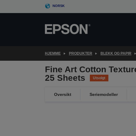
Skip
NORSK
to
main
content
HJEMME
PRODUKTER
BLEKK OG PAPIR
Fine Art Cotton Texture
25 Sheets
Utsolgt
Oversikt
Seriemodeller