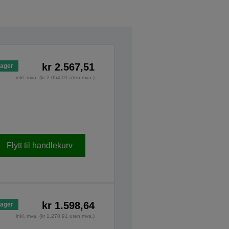
kr 2.567,51
lager
inkl. mva. (kr 2.054,01 uten mva.)
Flytt til handlekurv
kr 1.598,64
lager
inkl. mva. (kr 1.278,91 uten mva.)