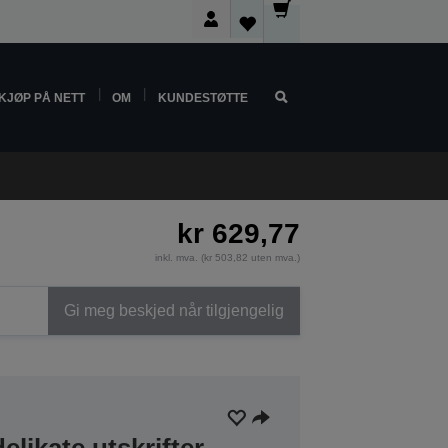
KJØP PÅ NETT
OM
KUNDESTØTTE
kr 629,77
inkl. mva. (kr 503,82 uten mva.)
Gi meg beskjed når tilgjengelig