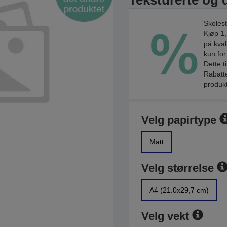
Teksturerte og d
Skolest
Kjøp 1,
på kval
kun for
Dette t
Rabatte
produkt
Velg papirtype
Matt
Velg størrelse
A4 (21.0x29,7 cm)
Velg vekt