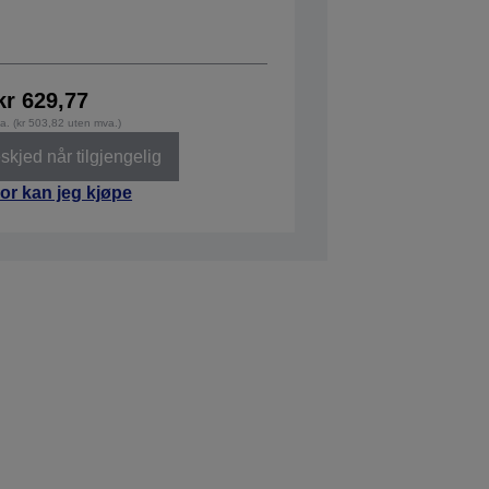
kr 629,77
va. (kr 503,82 uten mva.)
kjed når tilgjengelig
or kan jeg kjøpe