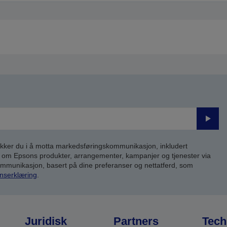
Send
inn
kker du i å motta markedsføringskommunikasjon, inkludert
om Epsons produkter, arrangementer, kampanjer og tjenester via
kommunikasjon, basert på dine preferanser og nettatferd, som
nserklæring
.
Juridisk
Partners
Tech