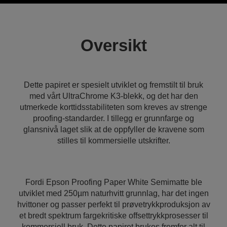
Oversikt
Dette papiret er spesielt utviklet og fremstilt til bruk
med vårt UltraChrome K3-blekk, og det har den
utmerkede korttidsstabiliteten som kreves av strenge
proofing-standarder. I tillegg er grunnfarge og
glansnivå laget slik at de oppfyller de kravene som
stilles til kommersielle utskrifter.
Fordi Epson Proofing Paper White Semimatte ble
utviklet med 250µm naturhvitt grunnlag, har det ingen
hvittoner og passer perfekt til prøvetrykkproduksjon av
et bredt spektrum fargekritiske offsettrykkprosesser til
kommersiell bruk. Dette papiret brukes fremfor alt til