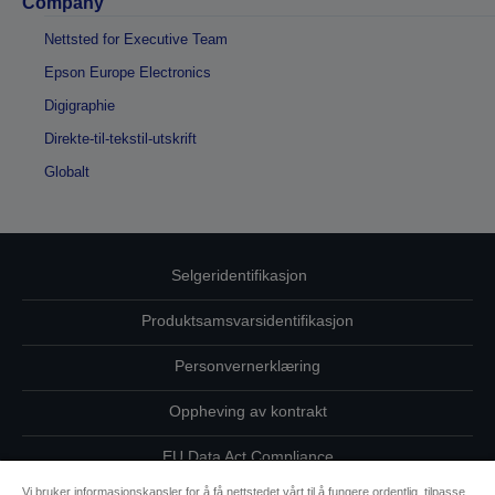
Company
Nettsted for Executive Team
Epson Europe Electronics
Digigraphie
Direkte-til-tekstil-utskrift
Globalt
Selgeridentifikasjon
Produktsamsvarsidentifikasjon
Personvernerklæring
Oppheving av kontrakt
EU Data Act Compliance
Vi bruker informasjonskapsler for å få nettstedet vårt til å fungere ordentlig, tilpasse