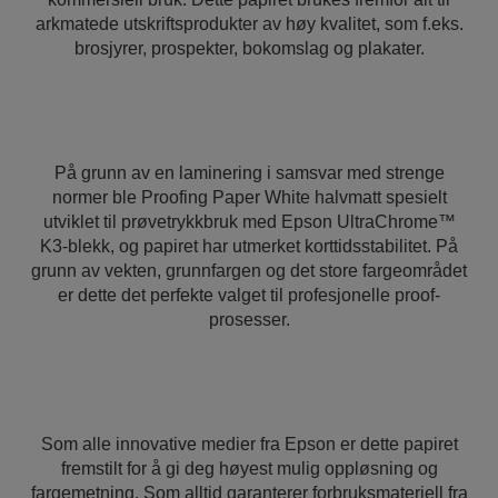
arkmatede utskriftsprodukter av høy kvalitet, som f.eks.
brosjyrer, prospekter, bokomslag og plakater.
På grunn av en laminering i samsvar med strenge
normer ble Proofing Paper White halvmatt spesielt
utviklet til prøvetrykkbruk med Epson UltraChrome™
K3-blekk, og papiret har utmerket korttidsstabilitet. På
grunn av vekten, grunnfargen og det store fargeområdet
er dette det perfekte valget til profesjonelle proof-
prosesser.
Som alle innovative medier fra Epson er dette papiret
fremstilt for å gi deg høyest mulig oppløsning og
fargemetning. Som alltid garanterer forbruksmateriell fra