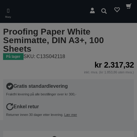
Skip
to
Søk
main
Meny
content
Proofing Paper White
Semimatte, DIN A3+, 100
Sheets
SKU: C13S042118
På lager
kr 2.317,32
inkl. mva. (kr 1.853,86 uten mva.)
Gratis standardlevering
Fraktfri levering på alle bestillinger over kr 300,-
Enkel retur
Returner innen 30 dager etter levering.
Lær mer