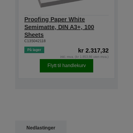
Proofing Paper White
Semimatte, DIN A3+, 100
Sheets
C13S042118
kr 2.317,32
På lager
inkl. mva. (kr 1.853,86 uten mva.)
Flytt til handlekurv
Nedlastinger