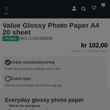
Skip
to
Søk
main
Meny
content
Value Glossy Photo Paper A4
20 sheet
SKU: C13S400035
På lager
kr 102,00
inkl. mva. (kr 81,60 uten mva.)
Gratis standardlevering
Fraktfri levering på alle bestillinger over kr 300,-
Enkel retur
Returner innen 30 dager etter levering.
Lær mer
Everyday glossy photo paper
Valuta for pengene