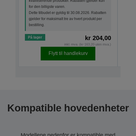
kvalifiserende produkter. Rabatten gjelder kun
kval
for den billigste varen.
for d
Dette tilbudet er gyldig til 30.08.2026. Rabatten
Dette
gjelder for maksimalt tre av hvert produkt per
gjeld
bestilling.
besti
kr 204,00
På lager
På la
inkl. mva. (kr 163,20 uten mva.)
Flytt til handlekurv
Kompatible hovedenheter
Modellene nedenfor er kompatible med