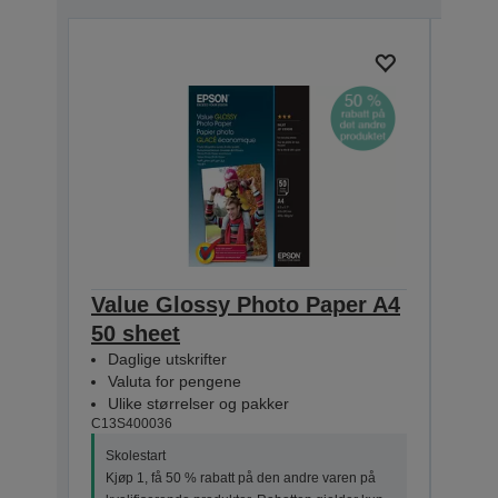
Value Glossy Photo Paper A4
Val
50 sheet
10x
Daglige utskrifter
Dagl
Valuta for pengene
Val
Ulike størrelser og pakker
Uli
C13S400036
C13S4
Skolestart
Skole
Kjøp 1, få 50 % rabatt på den andre varen på
Kjøp