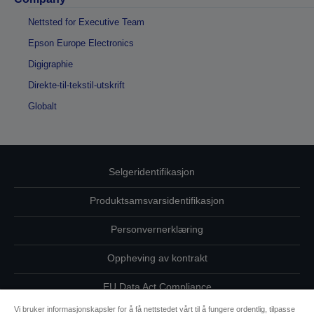
Nettsted for Executive Team
Epson Europe Electronics
Digigraphie
Direkte-til-tekstil-utskrift
Globalt
Selgeridentifikasjon
Produktsamsvarsidentifikasjon
Personvernerklæring
Oppheving av kontrakt
EU Data Act Compliance
Vi bruker informasjonskapsler for å få nettstedet vårt til å fungere ordentlig, tilpasse