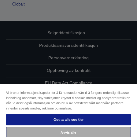
Globalt
Selgeridentifikasjon
Produktsamsvarsidentifikasjon
Personvernerklæring
Oppheving av kontrakt
EU Data Act Compliance
Vi bruker informasjonskapsler for å få nettstedet vårt til å fungere ordentlig, tilpasse
Ta kontakt med oss vedrørende personopplysningene dine
innhold og annonser, tilby funksjoner knyttet til sosiale medier og analysere trafikken
vår. Vi deler også informasjon om din bruk av nettstedet vårt med våre partnere
Informasjon om informasjonskapsler
innenfor sosiale medier, reklame og analyse.
Godta alle cookier
Epsons forpliktelse til tilgjengelighet
Avvis alle