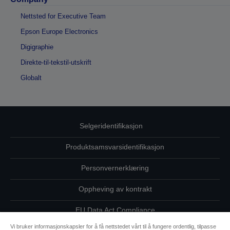
Nettsted for Executive Team
Epson Europe Electronics
Digigraphie
Direkte-til-tekstil-utskrift
Globalt
Selgeridentifikasjon
Produktsamsvarsidentifikasjon
Personvernerklæring
Oppheving av kontrakt
EU Data Act Compliance
Vi bruker informasjonskapsler for å få nettstedet vårt til å fungere ordentlig, tilpasse