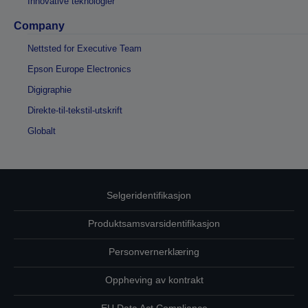
Innovative teknologier
Company
Nettsted for Executive Team
Epson Europe Electronics
Digigraphie
Direkte-til-tekstil-utskrift
Globalt
Selgeridentifikasjon
Produktsamsvarsidentifikasjon
Personvernerklæring
Oppheving av kontrakt
EU Data Act Compliance