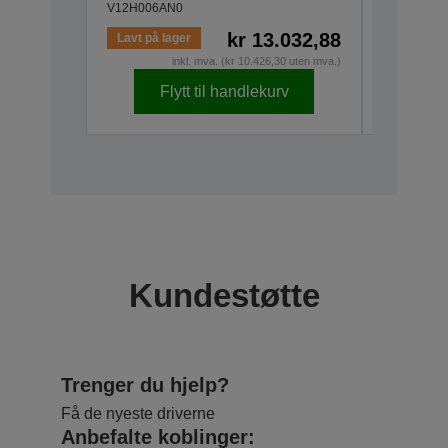
V12H006AN0
kr 13.032,88
Lavt på lager
På lager
inkl. mva. (kr 10.426,30 uten mva.)
Flytt til handlekurv
F
Kundestøtte
Trenger du hjelp?
Få de nyeste driverne
Anbefalte koblinger: