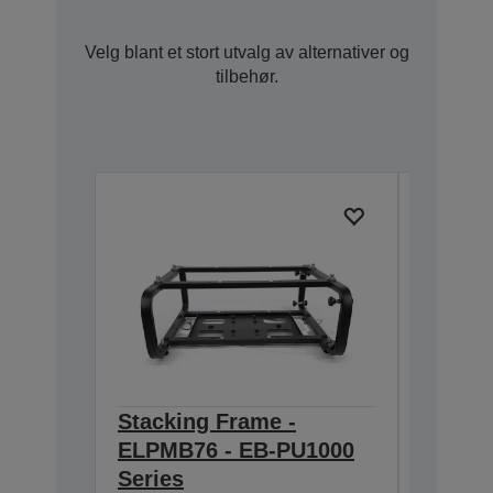
Velg blant et stort utvalg av alternativer og
tilbehør.
Stacking Frame -
Tilt A
ELPMB76 - EB-PU1000
- EB-P
V12H006A
Series