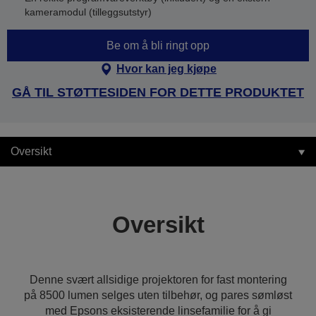
kameramodul (tilleggsutstyr)
Be om å bli ringt opp
Hvor kan jeg kjøpe
GÅ TIL STØTTESIDEN FOR DETTE PRODUKTET
Oversikt
Oversikt
Denne svært allsidige projektoren for fast montering
på 8500 lumen selges uten tilbehør, og pares sømløst
med Epsons eksisterende linsefamilie for å gi