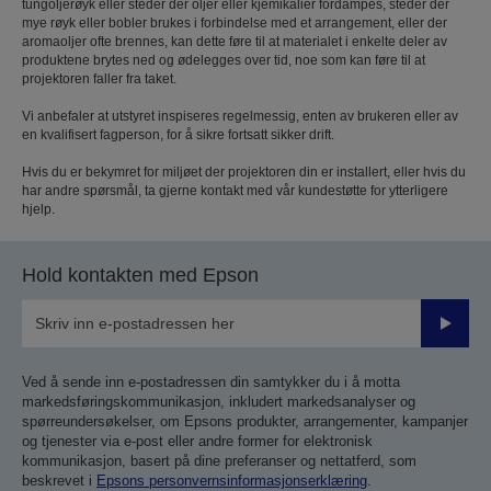
tungoljerøyk eller steder der oljer eller kjemikalier fordampes, steder der
mye røyk eller bobler brukes i forbindelse med et arrangement, eller der
aromaoljer ofte brennes, kan dette føre til at materialet i enkelte deler av
produktene brytes ned og ødelegges over tid, noe som kan føre til at
projektoren faller fra taket.
Vi anbefaler at utstyret inspiseres regelmessig, enten av brukeren eller av
en kvalifisert fagperson, for å sikre fortsatt sikker drift.
Hvis du er bekymret for miljøet der projektoren din er installert, eller hvis du
har andre spørsmål, ta gjerne kontakt med vår kundestøtte for ytterligere
hjelp.
Hold kontakten med Epson
Send
inn
Ved å sende inn e-postadressen din samtykker du i å motta
markedsføringskommunikasjon, inkludert markedsanalyser og
spørreundersøkelser, om Epsons produkter, arrangementer, kampanjer
og tjenester via e-post eller andre former for elektronisk
kommunikasjon, basert på dine preferanser og nettatferd, som
beskrevet i
Epsons personvernsinformasjonserklæring
.