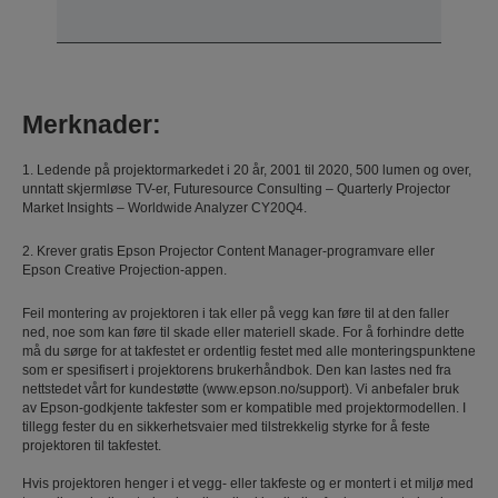
Merknader:
1. Ledende på projektormarkedet i 20 år, 2001 til 2020, 500 lumen og over,
unntatt skjermløse TV-er, Futuresource Consulting – Quarterly Projector
Market Insights – Worldwide Analyzer CY20Q4.
2. Krever gratis Epson Projector Content Manager-programvare eller
Epson Creative Projection-appen.
Feil montering av projektoren i tak eller på vegg kan føre til at den faller
ned, noe som kan føre til skade eller materiell skade. For å forhindre dette
må du sørge for at takfestet er ordentlig festet med alle monteringspunktene
som er spesifisert i projektorens brukerhåndbok. Den kan lastes ned fra
nettstedet vårt for kundestøtte (www.epson.no/support). Vi anbefaler bruk
av Epson-godkjente takfester som er kompatible med projektormodellen. I
tillegg fester du en sikkerhetsvaier med tilstrekkelig styrke for å feste
projektoren til takfestet.
Hvis projektoren henger i et vegg- eller takfeste og er montert i et miljø med