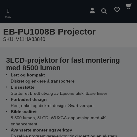
Skip
to
Søk
main
Meny
content
EB-PU1008B Projector
SKU: V11HA33840
3LCD-projektor for fast montering
med 8500 lumen
Lett og kompakt
Diskret og enklere å transportere
Linsestøtte
Støtter et bredt utvalg av Epsons utskiftbare linser
Forbedret design
Ren, enkel og diskret design. Svart versjon.
Bildekvalitet
8 500 lumen, 3LCD, WUXGA-oppløsning med 4K
enhancement
Avanserte monteringsverktøy
En rekke programvareverktøy (inkludert) og en ekstern