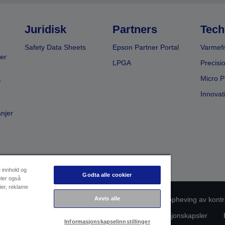
Juridisk
Partners
Tech
Safety Data Sheets
Epson Partner Portal
Varmefr
er
LPGA
Precisi
Micro P
r
Innovat
anjer
e innhold og
Godta alle cookier
eler også
ier, reklame
msvarsidentifikasjon
Personvernerklæring
Avvis alle
Oppheving av kontr
rsonopplysningene dine
Informasjon om informasjonskapsler
Informasjonskapselinnstillinger