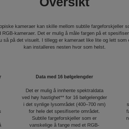
Oversikt
piske kameraer kan skille mellom subtile fargeforskjeller s
 RGB-kameraer. Det er mulig å måle fargen på et spesifisert
så på det visuelt. I tillegg er kameraet like lite og lett s
kan installeres nesten hvor som helst.
r
Data med 16 bølgelengder
Det er mulig å innhente spektraldata
ved høy hastighet** for 16 bølgelengder
i det synlige lysområdet (400–700 nm)
s
s
for hele det spesifiserte området.
f
Subtile fargeforskjeller som er
n
å
vanskelige å fange med et RGB-