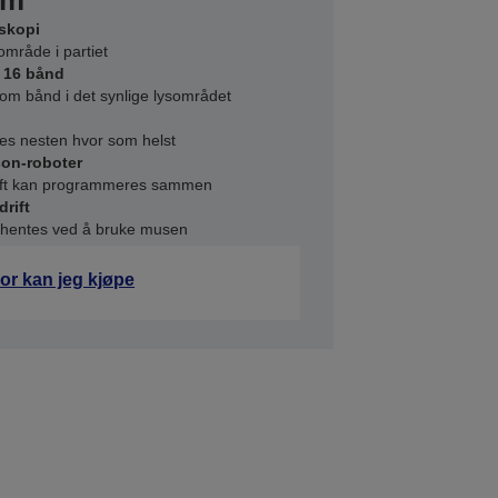
em
skopi
område i partiet
 16 bånd
lom bånd i det synlige lysområdet
eres nesten hvor som helst
son-roboter
rift kan programmeres sammen
drift
nnhentes ved å bruke musen
or kan jeg kjøpe