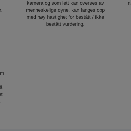
kamera og som lett kan overses av
n
n.
menneskelige øyne, kan fanges opp
med høy hastighet for bestått / ikke
bestått vurdering.
om
 å
et
.