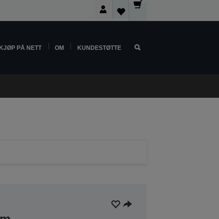
KJØP PÅ NETT
OM
KUNDESTØTTE