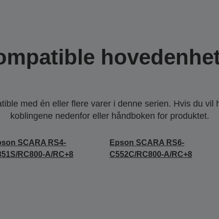
ompatible hovedenhet
ble med én eller flere varer i denne serien. Hvis du vil
koblingene nedenfor eller håndboken for produktet.
pson SCARA RS4-
Epson SCARA RS6-
351S/RC800-A/RC+8
C552C/RC800-A/RC+8