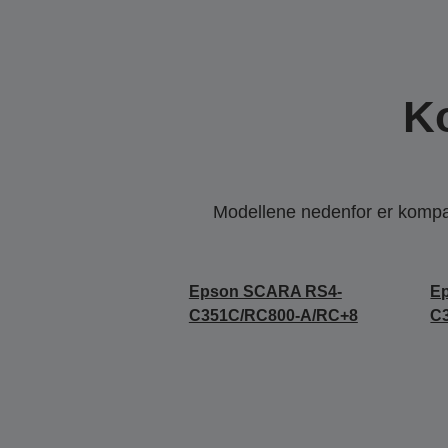
K
Modellene nedenfor er kompati
Epson SCARA RS4-
E
C351C/RC800-A/RC+8
C