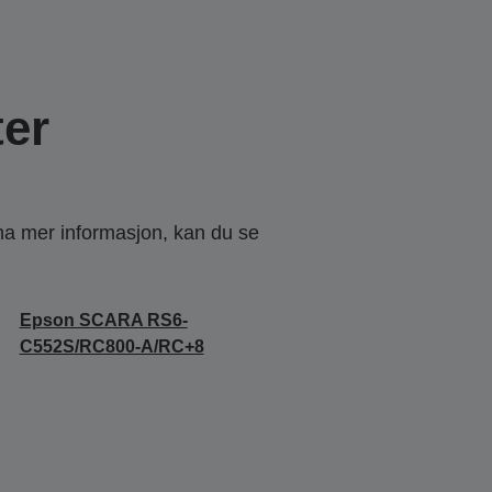
er
 ha mer informasjon, kan du se
Epson SCARA RS6-
C552S/RC800-A/RC+8