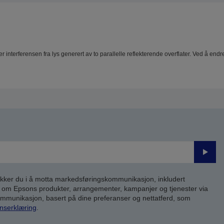
ker interferensen fra lys generert av to parallelle reflekterende overflater. Ved å e
Send
inn
kker du i å motta markedsføringskommunikasjon, inkludert
om Epsons produkter, arrangementer, kampanjer og tjenester via
kommunikasjon, basert på dine preferanser og nettatferd, som
nserklæring
.