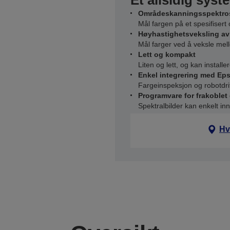
Et allsidig syst
Områdeskanningsspektro
Mål fargen på et spesifisert 
Høyhastighetsveksling av
Mål farger ved å veksle mel
Lett og kompakt
Liten og lett, og kan install
Enkel integrering med Ep
Fargeinspeksjon og robotd
Programvare for frakoblet 
Spektralbilder kan enkelt i
Hv