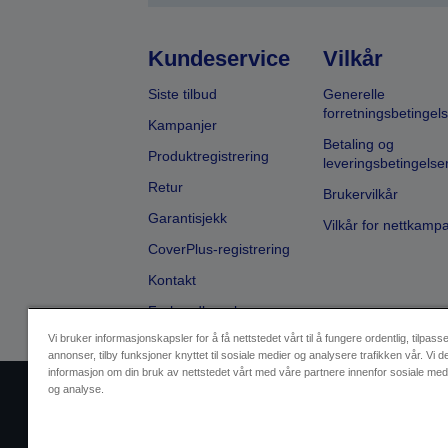
Kundeservice
Vilkår
Siste tilbud
Generelle
forretningsbetingels
Kampanjer
Betaling og
Produktregistrering
leveringsbetingelse
Retur
Brukervilkår
Garantisjekk
Vilkår for nettkamp
CoverPlus-registrering
Kontakt
Forhandlersøk
Vi bruker informasjonskapsler for å få nettstedet vårt til å fungere ordentlig, tilpass
annonser, tilby funksjoner knyttet til sosiale medier og analysere trafikken vår. Vi d
informasjon om din bruk av nettstedet vårt med våre partnere innenfor sosiale med
og analyse.
Selgeridentifikasjon
Produktsa
Ta kontakt med oss vedrørende pe