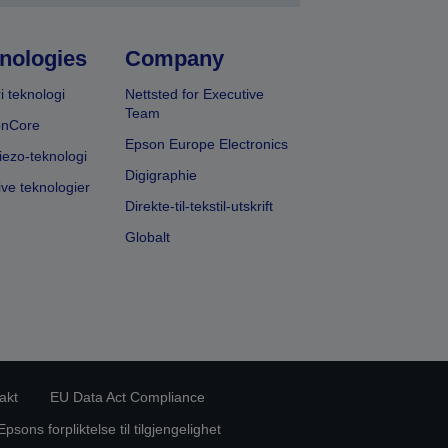
nologies
Company
i teknologi
Nettsted for Executive
Team
onCore
Epson Europe Electronics
iezo-teknologi
Digigraphie
ive teknologier
Direkte-til-tekstil-utskrift
Globalt
akt
EU Data Act Compliance
Epsons forpliktelse til tilgjengelighet