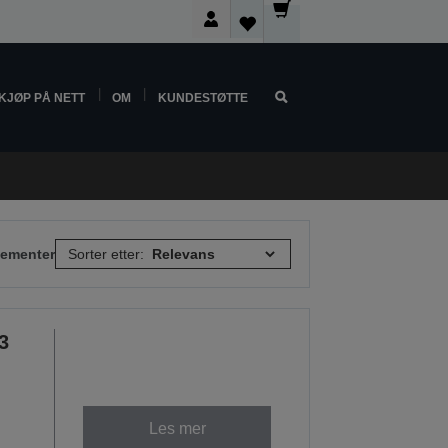
KJØP PÅ NETT
OM
KUNDESTØTTE
elementer
Sorter etter:
3
Les mer