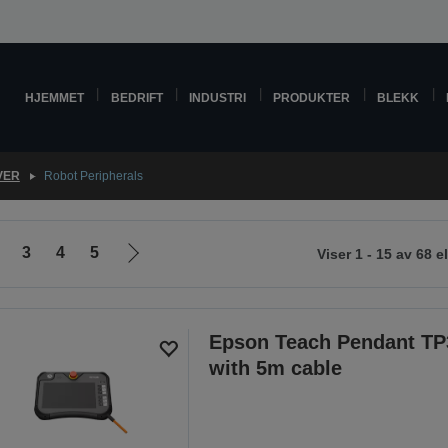
HJEMMET
BEDRIFT
INDUSTRI
PRODUKTER
BLEKK
VER
Robot Peripherals
3
4
5
Viser 1 - 15 av 68 
Gå
til
neste
side
Epson Teach Pendant TP
with 5m cable