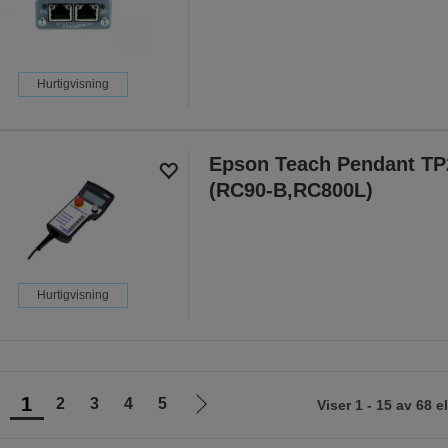
Hurtigvisning
Epson Teach Pendant TP
(RC90-B,RC800L)
Hurtigvisning
1
2
3
4
5
Viser 1 - 15 av 68 
Gå
Gå
il
til