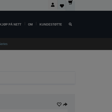
KJØP PÅ NETT
OM
KUNDESTØTTE
Series