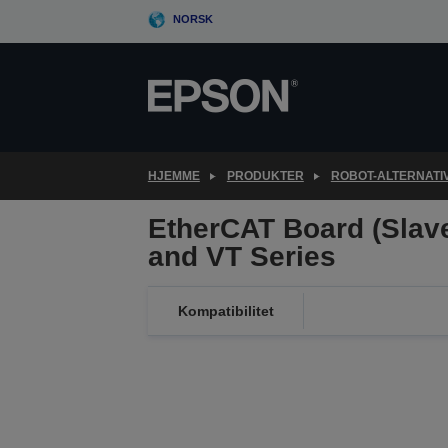
Skip
NORSK
to
main
content
HJEMME
PRODUKTER
ROBOT-ALTERNATI
EtherCAT Board (Slave
and VT Series
Kompatibilitet