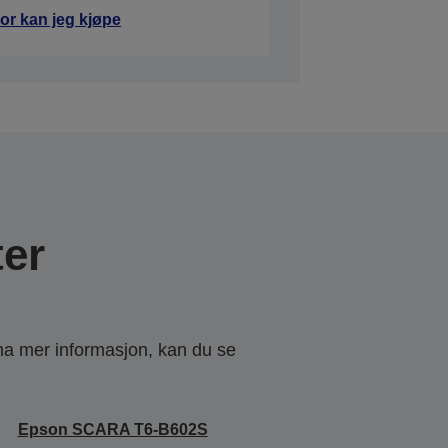
or kan jeg kjøpe
er
 ha mer informasjon, kan du se
Epson SCARA T6-B602S