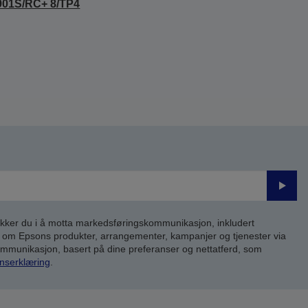
901S/RC+ 8/TP4
Send
inn
kker du i å motta markedsføringskommunikasjon, inkludert
om Epsons produkter, arrangementer, kampanjer og tjenester via
kommunikasjon, basert på dine preferanser og nettatferd, som
nserklæring
.