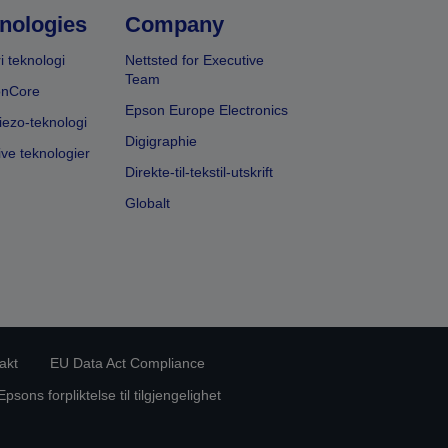
nologies
Company
i teknologi
Nettsted for Executive
Team
onCore
Epson Europe Electronics
iezo-teknologi
Digigraphie
ive teknologier
Direkte-til-tekstil-utskrift
Globalt
akt
EU Data Act Compliance
Epsons forpliktelse til tilgjengelighet