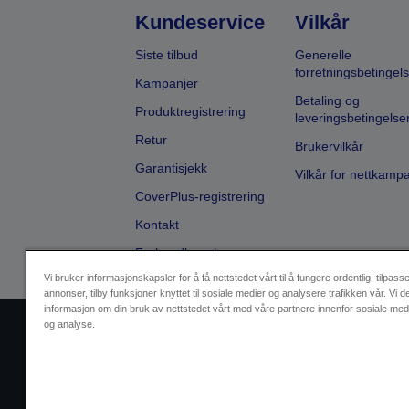
Kundeservice
Vilkår
Siste tilbud
Generelle
forretningsbetingels
Kampanjer
Betaling og
Produktregistrering
leveringsbetingelse
Retur
Brukervilkår
Garantisjekk
Vilkår for nettkamp
CoverPlus-registrering
Kontakt
Forhandlersøk
Vi bruker informasjonskapsler for å få nettstedet vårt til å fungere ordentlig, tilpass
annonser, tilby funksjoner knyttet til sosiale medier og analysere trafikken vår. Vi d
informasjon om din bruk av nettstedet vårt med våre partnere innenfor sosiale med
og analyse.
Selgeridentifikasjon
Produktsa
Ta kontakt med oss vedrørende pe