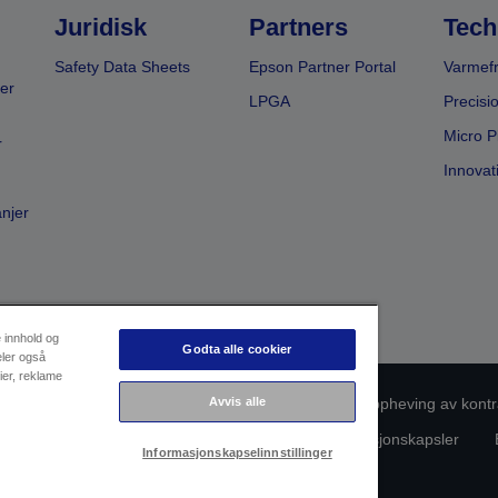
Juridisk
Partners
Tech
Safety Data Sheets
Epson Partner Portal
Varmefr
er
LPGA
Precisi
Micro P
r
Innovat
anjer
e innhold og
Godta alle cookier
eler også
ier, reklame
msvarsidentifikasjon
Personvernerklæring
Avvis alle
Oppheving av kontr
rsonopplysningene dine
Informasjon om informasjonskapsler
Informasjonskapselinnstillinger
Copyright (c) 2026 Seiko Epson