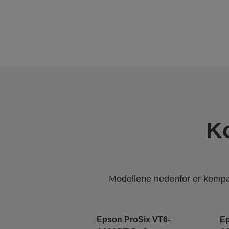
K
Modellene nedenfor er kompati
Epson ProSix VT6-
Ep