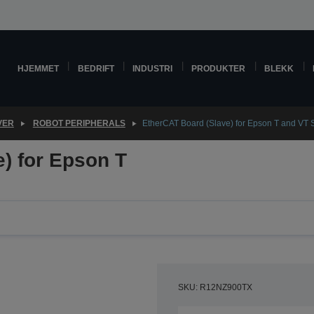
HJEMMET
BEDRIFT
INDUSTRI
PRODUKTER
BLEKK
VER
ROBOT PERIPHERALS
EtherCAT Board (Slave) for Epson T and VT 
) for Epson T
SKU: R12NZ900TX