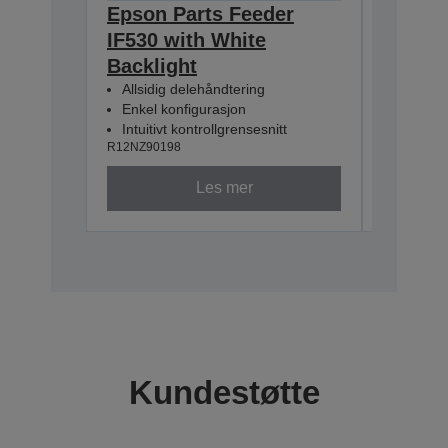
Epson Parts Feeder
Epson 
IF530 with White
IF380 
Backlight
Backli
Allsidig delehåndtering
Allsidig
Enkel konfigurasjon
Enkel k
Intuitivt kontrollgrensesnitt
Intuitiv
R12NZ90198
R12NZ901
Les mer
Kundestøtte