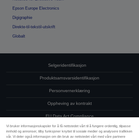
Epson Europe Electronics
Digigraphie
Direkte-til-tekstil-utskrift
Globalt
Selgeridentifikasjon
Produktsamsvarsidentifikasjon
Personvernerklæring
Oppheving av kontrakt
EU Data Act Compliance
Vi bruker informasjonskapsler for å få nettstedet vårt til å fungere ordentlig, tilpasse
Ta kontakt med oss vedrørende personopplysningene dine
innhold og annonser, tilby funksjoner knyttet til sosiale medier og analysere trafikken
vår. Vi deler også informasjon om din bruk av nettstedet vårt med våre partnere