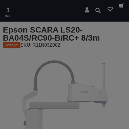
Skip
to
Søk
main
Meny
content
Epson SCARA LS20-
BA04S/RC90-B/RC+ 8/3m
SKU: R11N03Z002
Utsolgt